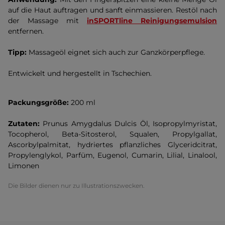
auf die Haut auftragen und sanft einmassieren. Restöl nach
der Massage mit
inSPORTline Reinigungsemulsion
entfernen.
Tipp:
Massageöl eignet sich auch zur Ganzkörperpflege.
Entwickelt und hergestellt in Tschechien.
Packungsgröße:
200 ml
Zutaten:
Prunus Amygdalus Dulcis Öl, Isopropylmyristat,
Tocopherol, Beta-Sitosterol, Squalen, Propylgallat,
Ascorbylpalmitat, hydriertes pflanzliches Glyceridcitrat,
Propylenglykol, Parfüm, Eugenol, Cumarin, Lilial, Linalool,
Limonen
Die Bilder dienen nur zu Illustrationszwecken.