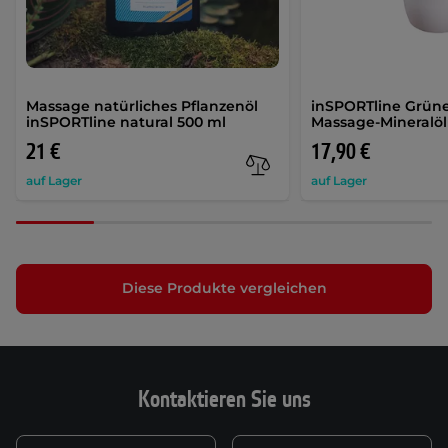
Massage natürliches Pflanzenöl
inSPORTline Grüner
inSPORTline natural 500 ml
Massage-Mineralöl
21 €
17,90 €
auf Lager
auf Lager
Diese Produkte vergleichen
Kontaktieren Sie uns