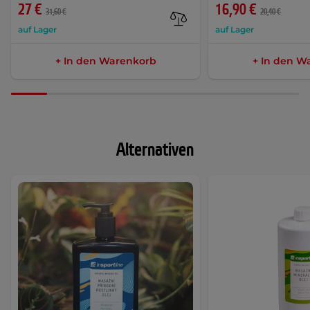
27 €
16,90 €
31,60 €
20,40 €
auf Lager
auf Lager
+ In den Warenkorb
+ In den W
Alternativen