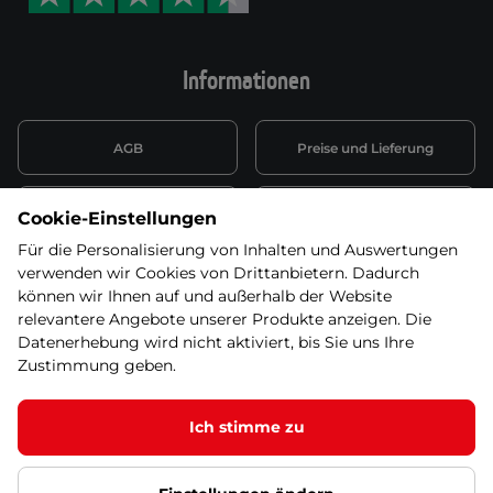
Informationen
AGB
Preise und Lieferung
Informationen nach Art. 13
Datenschutzerklärung
Cookie-Einstellungen
DSGVO
Für die Personalisierung von Inhalten und Auswertungen
verwenden wir Cookies von Drittanbietern. Dadurch
Wiederufsbelehrung mit Link
Batterieentsorgung
zum Formular
können wir Ihnen auf und außerhalb der Website
relevantere Angebote unserer Produkte anzeigen. Die
Informationen zu Elektro-
Datenerhebung wird nicht aktiviert, bis Sie uns Ihre
Widerruf erklären
und Elektonikgeräten
Zustimmung geben.
Ich stimme zu
© 2026 SEVEN SPORT s.r.o Alle Rechte vorbehalten1