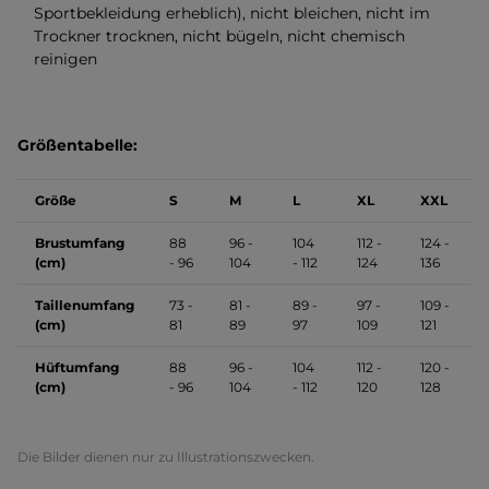
Sportbekleidung erheblich), nicht bleichen, nicht im
Trockner trocknen, nicht bügeln, nicht chemisch
reinigen
Größentabelle:
Größe
S
M
L
XL
XXL
Brustumfang
88
96 -
104
112 -
124 -
(cm)
- 96
104
- 112
124
136
Taillenumfang
73 -
81 -
89 -
97 -
109 -
(cm)
81
89
97
109
121
Hüftumfang
88
96 -
104
112 -
120 -
(cm)
- 96
104
- 112
120
128
Die Bilder dienen nur zu Illustrationszwecken.