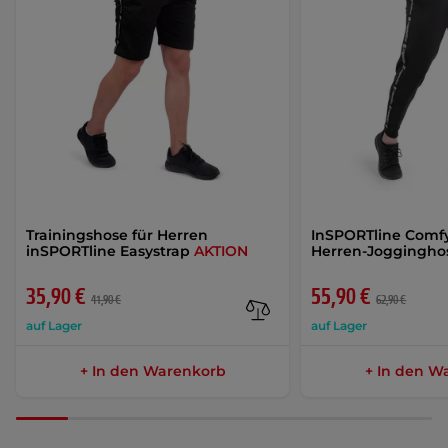
Trainingshose für Herren
InSPORTline Comf
inSPORTline Easystrap
AKTION
Herren-Joggingh
35,90 €
55,90 €
41,90 €
62,90 €
auf Lager
auf Lager
+ In den Warenkorb
+ In den W