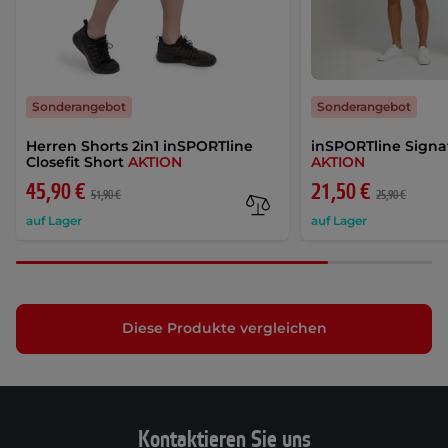
Sonderangebot
Sonderangebot
Herren Shorts 2in1 inSPORTline
inSPORTline Signa
Closefit Short
AKTION
AKTION
45,90 €
21,50 €
51,90 €
25,90 €
auf Lager
auf Lager
Diese Produkte vergleichen
Kontaktieren Sie uns