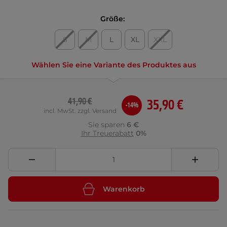
Größe:
S
M
L
XL
XXL
Wählen Sie eine Variante des Produktes aus
41,90 €
35,90 €
-14%
incl. MwSt. zzgl. Versand
Sie sparen
6 €
Ihr Treuerabatt
0%
Warenkorb