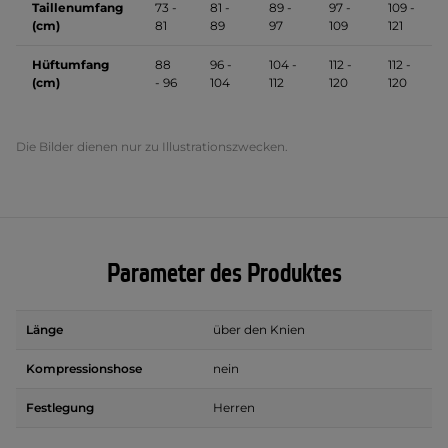
Taillenumfang
73 -
81 -
89 -
97 -
109 -
(cm)
81
89
97
109
121
Hüftumfang
88
96 -
104 -
112 -
112 -
(cm)
- 96
104
112
120
120
Die Bilder dienen nur zu Illustrationszwecken.
Parameter des Produktes
Länge
über den Knien
Kompressionshose
nein
Festlegung
Herren