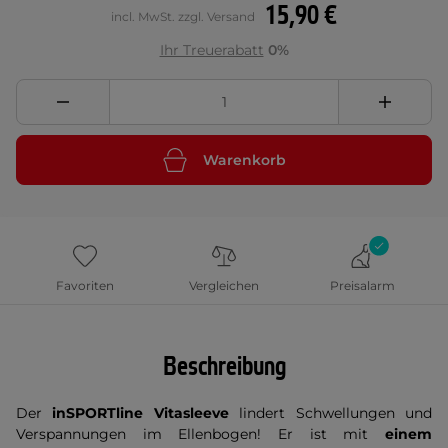
15,90 €
incl. MwSt. zzgl. Versand
Ihr Treuerabatt
0%
Warenkorb
Favoriten
Vergleichen
Preisalarm
Beschreibung
Der
inSPORTline Vitasleeve
lindert Schwellungen und
Verspannungen im Ellenbogen! Er ist mit
einem