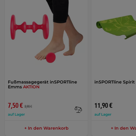
Fußmassagegerät inSPORTline
inSPORTline Spirit
Emms
AKTION
7,50 €
11,90 €
8,90 €
auf Lager
auf Lager
+ In den Warenkorb
+ In den W