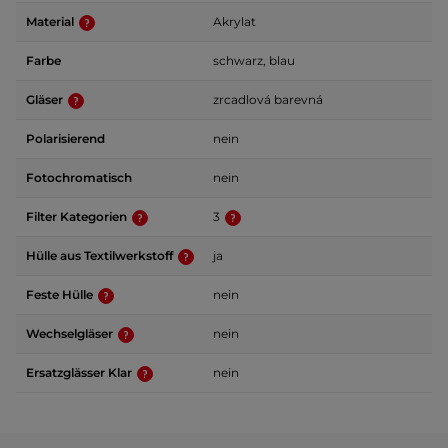
Material
Akrylat
Farbe
schwarz, blau
Gläser
zrcadlová barevná
Polarisierend
nein
Fotochromatisch
nein
Filter Kategorien
3
Hülle aus Textilwerkstoff
ja
Feste Hülle
nein
Wechselgläser
nein
Ersatzglässer Klar
nein