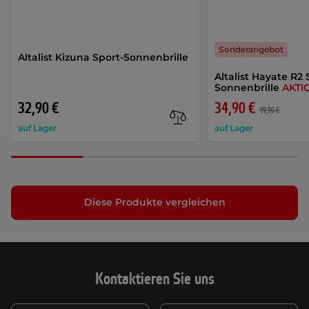
Sonderangebot
Altalist Kizuna Sport-Sonnenbrille
Altalist Hayate R2 
Sonnenbrille
AKTI
32,90 €
34,90 €
49,90 €
auf Lager
auf Lager
Diese Produkte vergleichen
Kontaktieren Sie uns