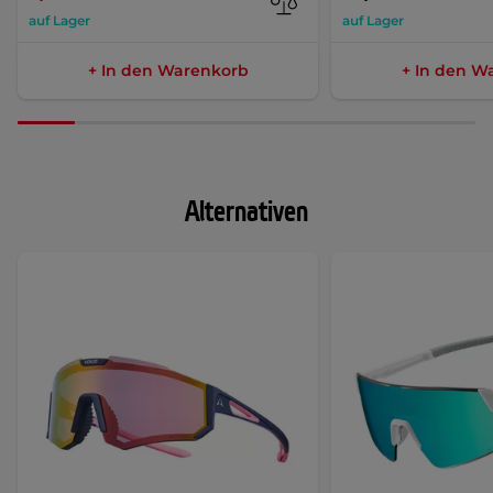
auf Lager
auf Lager
+ In den Warenkorb
+ In den W
Alternativen