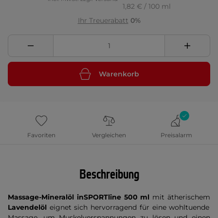
1,82 € / 100 ml
Ihr Treuerabatt
0%
Warenkorb
Favoriten
Vergleichen
Preisalarm
Beschreibung
Massage-Mineralöl inSPORTline 500 ml
mit ätherischem
Lavendelöl
eignet sich hervorragend für eine wohltuende
Massage, um Muskelverspannungen zu lösen und einen