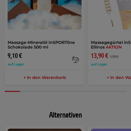
Massage-Mineralöl inSPORTline
Massagegürtel in
Schokolade 500 ml
Ellinos
AKTION
9,10 €
13,90 €
17,90 €
auf Lager
auf Lager
+ In den Warenkorb
+ In den W
Alternativen