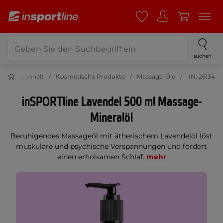
suchen
 und Schönheit
Kosmetische Produkte
Massage-Öle
IN: 26134
inSPORTline Lavendel 500 ml Massage-
Mineralöl
Beruhigendes Massageöl mit ätherischem Lavendelöl löst
muskuläre und psychische Verspannungen und fördert
einen erholsamen Schlaf.
mehr