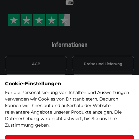
Youtube
Informationen
AGB
Preise und Lieferung
Informationen nach Art. 13
Datenschutzerklärung
Cookie-Einstellungen
DSGVO
Für die Personalisierung von Inhalten und Auswertungen
verwenden wir Cookies von Drittanbietern. Dadurch
Wiederufsbelehrung mit Link
Batterieentsorgung
zum Formular
können wir Ihnen auf und außerhalb der Website
relevantere Angebote unserer Produkte anzeigen. Die
Informationen zu Elektro-
Datenerhebung wird nicht aktiviert, bis Sie uns Ihre
Widerruf erklären
und Elektonikgeräten
Zustimmung geben.