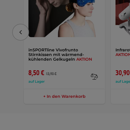
vorhergehend
inSPORTline Vivofrunto
Infrar
Stirnkissen mit wärmend-
AKTIO
kühlenden Gelkugeln
AKTION
8,50 €
30,90
13,90 €
auf Lager
auf Lage
+ In den Warenkorb