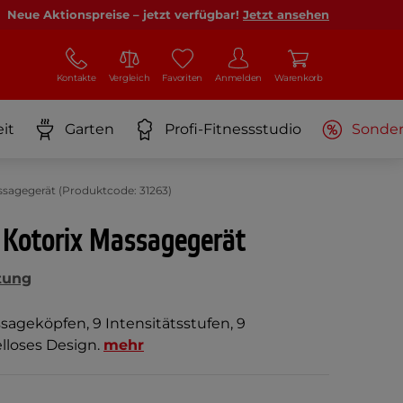
Neue Aktionspreise – jetzt verfügbar!
Jetzt ansehen
Kontakte
Vergleich
Favoriten
Anmelden
Warenkorb
it
Garten
Profi-Fitnessstudio
Sonde
ssagegerät (Produktcode: 31263)
 Kotorix Massagegerät
tung
sageköpfen, 9 Intensitätsstufen, 9
lloses Design.
mehr