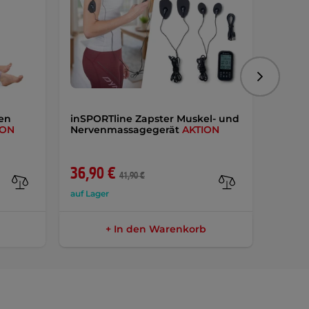
Folgend
en
inSPORTline Zapster Muskel- und
inSPOR
ION
Nervenmassagegerät
AKTION
Fußma
36,90 €
51,9
41,90 €
auf Lager
auf Lag
+ In den Warenkorb