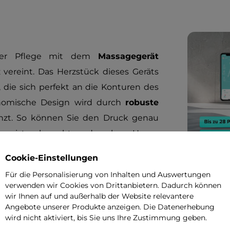
der Pflege mit dem
Massagegerät
 vereint. Das Herzstück dieses Geräts
, die sich perfekt an die Konturen des
nomische Design wird durch
robuste
änzt. So können Sie den Druck genau
am meisten braucht, und auch zu Hause
Cookie-Einstellungen
Für die Personalisierung von Inhalten und Auswertungen
e Ganzkörpermassage
verwenden wir Cookies von Drittanbietern. Dadurch können
wir Ihnen auf und außerhalb der Website relevantere
Angebote unserer Produkte anzeigen. Die Datenerhebung
r ein
übersichtliches Display
, auf dem
wird nicht aktiviert, bis Sie uns Ihre Zustimmung geben.
tensität sofort angezeigt werden. Mit