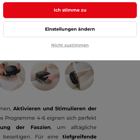
und
9 Intensitätsstufen
ist es ein
Ich stimme zu
ung und Pflege nach dem Sport. Seine
-Licht
noch verstärkt, das das Gewebe
Einstellungen ändern
Muskelverspannungen tief unter der
Nicht zustimmen
rmen,
Aktivieren und Stimulieren der
Die Programme 4-6 eignen sich perfekt
ung der Faszien
, um alltägliche
u beseitigen. Für eine
tiefgreifende