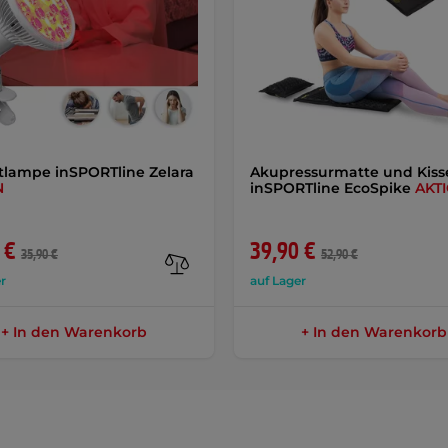
otlampe inSPORTline Zelara
Akupressurmatte und Kiss
N
inSPORTline EcoSpike
AKT
 €
39,90 €
35,90 €
52,90 €
r
auf Lager
+ In den Warenkorb
+ In den Warenkorb