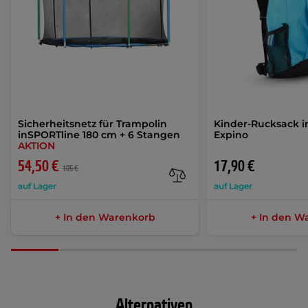
Sicherheitsnetz für Trampolin
Kinder-Rucksack 
inSPORTline 180 cm + 6 Stangen
Expino
AKTION
54,50 €
17,90 €
105 €
auf Lager
auf Lager
+ In den Warenkorb
+ In den W
Alternativen