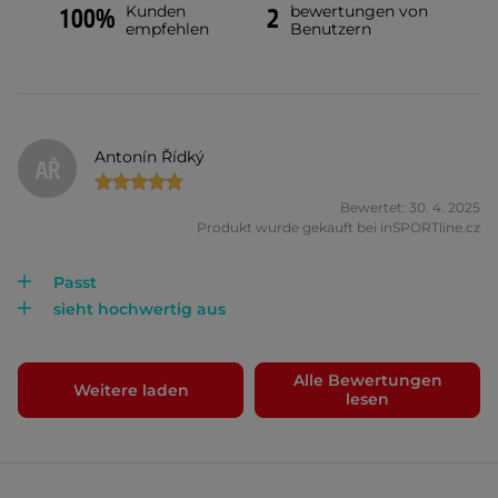
Kunden
bewertungen von
100%
2
empfehlen
Benutzern
Antonín Řídký
AŘ
Bewertet: 30. 4. 2025
Produkt wurde gekauft bei inSPORTline.cz
Passt
sieht hochwertig aus
Alle Bewertungen
Weitere laden
lesen