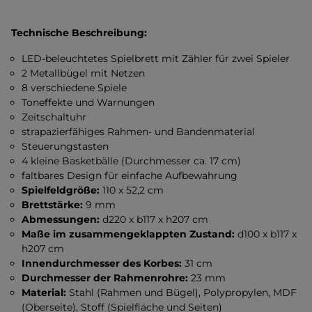
Technische Beschreibung:
LED-beleuchtetes Spielbrett mit Zähler für zwei Spieler
2 Metallbügel mit Netzen
8 verschiedene Spiele
Toneffekte und Warnungen
Zeitschaltuhr
strapazierfähiges Rahmen- und Bandenmaterial
Steuerungstasten
4 kleine Basketbälle (Durchmesser ca. 17 cm)
faltbares Design für einfache Aufbewahrung
Spielfeldgröße:
110 x 52,2 cm
Brettstärke:
9 mm
Abmessungen:
d220 x b117 x h207 cm
Maße im zusammengeklappten Zustand:
d100 x b117 x
h207 cm
Innendurchmesser des Korbes:
31 cm
Durchmesser der Rahmenrohre:
23 mm
Material:
Stahl (Rahmen und Bügel), Polypropylen, MDF
(Oberseite), Stoff (Spielfläche und Seiten)