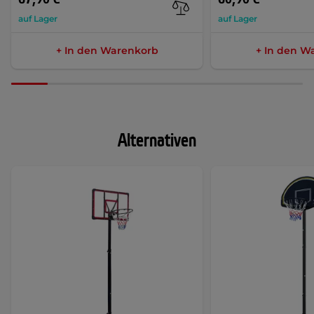
auf Lager
auf Lager
+ In den Warenkorb
+ In den W
Alternativen