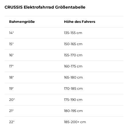
CRUSSIS Elektrofahrrad Größentabelle
Rahmengröße
Höhe des Fahrers
14″
135-155 cm
15″
150-165 cm
16″
155-170 cm
17″
160-175 cm
18″
165-180 cm
19″
170-185 cm
20″
175-190 cm
21″
180-195 cm
22″
185-200+ cm