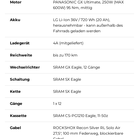
Motor
PANASONIC GX Ultimate, 250W (MAX
600W) 95 Nm, mittig
Akku
LG Li-Ion 36V / 720 Wh (20 Ah),
herausnehmbar - kann außerhalb des
Fahrrads geladen werden
Ladegerät
4A (mitgeliefert)
Reichweite
bis zu 170 km
Wechselrichter
SRAM GX Eagle, 12 Gänge
Schaltung
SRAM SX Eagle
Kette
SRAM SX Eagle
Gänge
1 x 12
Kassette
SRAM CS-PG1210 Eagle, 11-50z
Gabel
ROCKSHOX Recon Silver RL Solo Air
27,5", 100 mm Federweg, blockierbare
Gabel