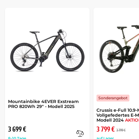
Sonderangebot
Mountainbike 4EVER Exstream
PRO 820Wh 29" - Modell 2025
Crussis e-Full 10.9
Vollgefedertes E-
Modell 2024
AKTI
3 699 €
3 799 €
3 799 €
8-10 Tage
auf Lager