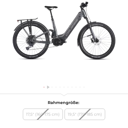
Rahmengröße:
17,5" (160-175 cm)
19,5" (170-185 cm)