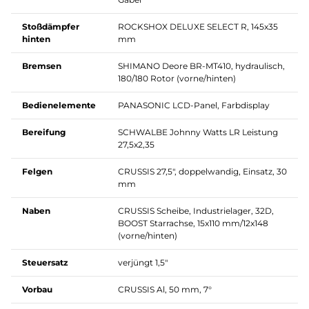
Stoßdämpfer
ROCKSHOX DELUXE SELECT R, 145x35
hinten
mm
Bremsen
SHIMANO Deore BR-MT410, hydraulisch,
180/180 Rotor (vorne/hinten)
Bedienelemente
PANASONIC LCD-Panel, Farbdisplay
Bereifung
SCHWALBE Johnny Watts LR Leistung
27,5x2,35
Felgen
CRUSSIS 27,5", doppelwandig, Einsatz, 30
mm
Naben
CRUSSIS Scheibe, Industrielager, 32D,
BOOST Starrachse, 15x110 mm/12x148
(vorne/hinten)
Steuersatz
verjüngt 1,5"
Vorbau
CRUSSIS Al, 50 mm, 7°