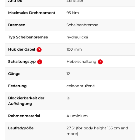
Antrieb
Zentraler
Maximales Drehmoment
95 Nm
Bremsen
Scheibenbremse
Typ Scheibenbremse
hydraulická
Hub der Gabel
100 mm
Schaltungstyp
Hebelschaltung
Gänge
12
Federung
celoodpružené
Blockierbarkeit der
ja
Aufhängung
Rahmenmaterial
Aluminium
Laufradgröße
27,5" (for body height 155 cm and
more)