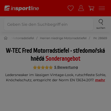
suchen
Herren Motorradstiefel
Herren niedrige Motorradstiefel
IN: 28669
W-TEC Fred Motorradstiefel - středomořská
hnědá
Sonderangebot
5 Bewertung
Ledersneaker im lässigen Vintage-Look, rutschfeste Sohle,
Knöchelschutz, entspricht der Norm EN 13634:2017.
mehr