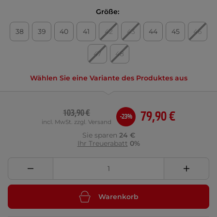
Größe:
38
39
40
41
42
43
44
45
46
47
48
Wählen Sie eine Variante des Produktes aus
103,90 €
79,90 €
-23%
incl. MwSt. zzgl. Versand
Sie sparen
24 €
Ihr Treuerabatt
0%
Warenkorb