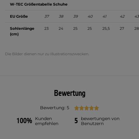
W-TEC Größentabelle Schuhe
EU Größe
37
38
39
40
41
42
43
Sohlenlänge
23
24
25
25
25,5
27
28
(cm)
Die Bilder dienen nur zu Illustrationszwecken.
Bewertung
Bewertung: 5
Kunden
bewertungen von
100%
5
empfehlen
Benutzern