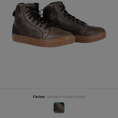
Farbe:
středomořská hnědá