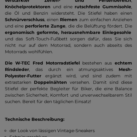
verstärkter Zehen- und Fersenbereich
,
Knöchelprotektoren
und eine
rutschfeste Gummisohle
,
die Öl und Benzin widersteht. Die Stiefel haben einen
Schnürverschluss
, einen
Riemen
zum einfachen Anziehen
und eine
perforierte Zunge
, die die Belüftung fördert. Die
ergonomisch geformte, herausnehmbare Einlegesohle
und das Soft-Touch-Fußbett sorgen dafür, dass Sie sich
nicht nur auf dem Motorrad, sondern auch abseits des
Motorrads wohlfühlen.
Die W-TEC Fred Motorradstiefel
bestehen aus
echtem
Rindsleder
, das durch ein atmungsaktives
Mesh-
Polyester-Futter
ergänzt wird, und sind zudem mit
extrastarken
Doppelnähten
versehen. Damit sind diese
Stiefel der perfekte Begleiter für Biker, die eine Balance
zwischen Sicherheit, Komfort und unverwechselbarem Stil
suchen. Bereit für den täglichen Einsatz!
Technische Beschreibung:
der Look von lässigen Vintage-Sneakers