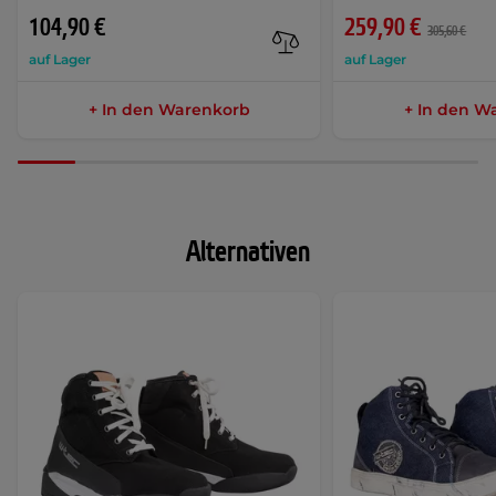
104,90 €
259,90 €
305,60 €
auf Lager
auf Lager
+ In den Warenkorb
+ In den W
Alternativen