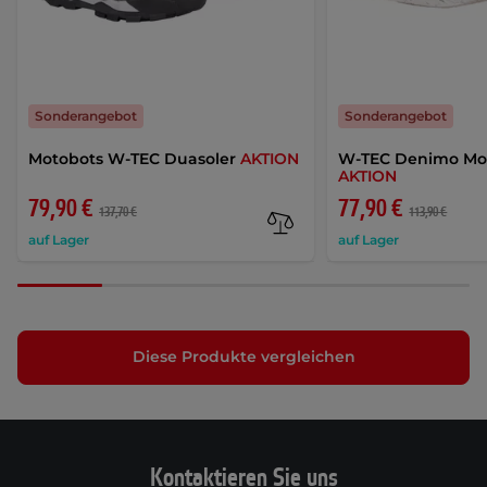
Sonderangebot
Sonderangebot
Motobots W-TEC Duasoler
AKTION
W-TEC Denimo Mot
AKTION
79,90 €
77,90 €
137,70 €
113,90 €
auf Lager
auf Lager
Diese Produkte vergleichen
Kontaktieren Sie uns