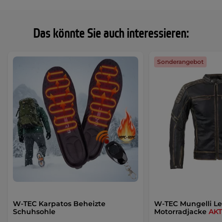
Das könnte Sie auch interessieren:
Sonderangebot
W-TEC Karpatos Beheizte
W-TEC Mungelli L
Schuhsohle
Motorradjacke
AK