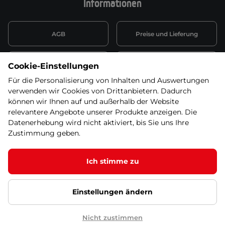
Informationen
AGB
Preise und Lieferung
Informationen nach Art. 13
Datenschutzerklärung
Cookie-Einstellungen
DSGVO
Für die Personalisierung von Inhalten und Auswertungen
verwenden wir Cookies von Drittanbietern. Dadurch
Wiederufsbelehrung mit Link
Batterieentsorgung
zum Formular
können wir Ihnen auf und außerhalb der Website
relevantere Angebote unserer Produkte anzeigen. Die
Informationen zu Elektro-
Datenerhebung wird nicht aktiviert, bis Sie uns Ihre
Widerruf erklären
und Elektonikgeräten
Zustimmung geben.
Ich stimme zu
© 2026 SEVEN SPORT s.r.o Alle Rechte vorbehalten1
Einstellungen ändern
Datenschutzgrundsätze
Google Datenschutz
Google
Partnerseiten
Cookie-Einstellungen
Nicht zustimmen