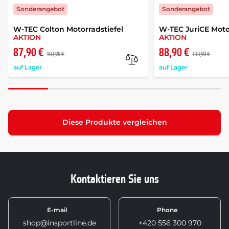
Sonderangebot
Sonderangebot
W-TEC Colton Motorradstiefel
W-TEC JuriCE Moto
AKTION
AKTION
87,90 €
88,90 €
103,90 €
133,90 €
auf Lager
auf Lager
Diese Produkte vergleichen
Kontaktieren Sie uns
E-mail
Phone
shop@insportline.de
+420 556 300 970