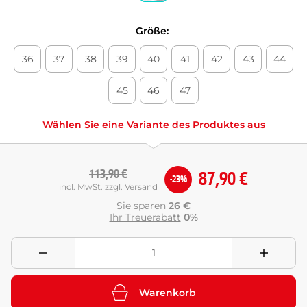
Größe:
36
37
38
39
40
41
42
43
44
45
46
47
Wählen Sie eine Variante des Produktes aus
113,90 €
87,90 €
-23%
incl. MwSt. zzgl. Versand
Sie sparen
26 €
Ihr Treuerabatt
0%
Warenkorb