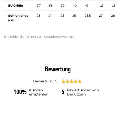
EU Größe
37
38
39
40
41
42
43
Sohlenlänge
23
24
25
25
25,5
27
28
(cm)
Die Bilder dienen nur zu Illustrationszwecken.
Bewertung
Bewertung: 5
Kunden
bewertungen von
100%
5
empfehlen
Benutzern