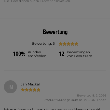
Die Bilder dienen nur zu Illustrationszwecken.
Bewertung
Bewertung: 5
Kunden
bewertungen
100%
12
empfehlen
von Benutzern
Jan Mačkal
JM
Bewertet: 8. 2. 2026
Produkt wurde gekauft bei inSPORTline.cz
Ich war überrascht von der gemessenen Menge, obwohl