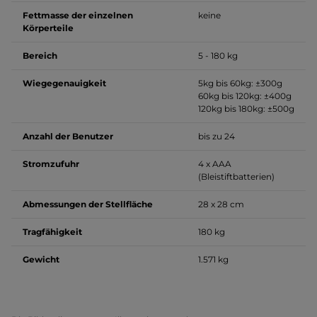
Fettmasse der einzelnen
keine
Körperteile
Bereich
5 - 180 kg
Wiegegenauigkeit
5kg bis 60kg: ±300g
60kg bis 120kg: ±400g
120kg bis 180kg: ±500g
Anzahl der Benutzer
bis zu 24
Stromzufuhr
4 x AAA
(Bleistiftbatterien)
Abmessungen der Stellfläche
28 x 28 cm
Tragfähigkeit
180 kg
Gewicht
1.571 kg