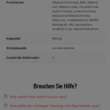
Funktionen
tělesná hmotnost, BMI, tělesný
tuk, tělesná voda, viscerální tuk,
kostní hmota, svalová hmota,
beztuková tělesná hmota,
bílkoviny, metabolismus (BMR),
biologický věk, typ postavy,
podkožní tuk, tepová frekvence
Kapazität
180 kg
Energiequelle
4x AAA baterie
Anzahl der Elektroden
4
Brauchen Sie Hilfe?
Wie wählt man eine Pulsuhr aus?
Wie sieht ein richtiges Training mit Sporttester aus?