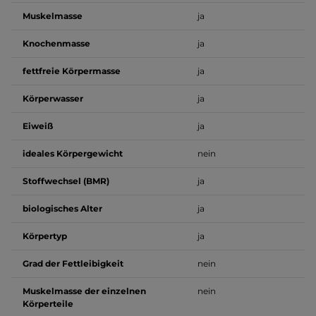
Muskelmasse
ja
Knochenmasse
ja
fettfreie Körpermasse
ja
Körperwasser
ja
Eiweiß
ja
ideales Körpergewicht
nein
Stoffwechsel (BMR)
ja
biologisches Alter
ja
Körpertyp
ja
Grad der Fettleibigkeit
nein
Muskelmasse der einzelnen
nein
Körperteile