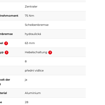
Zentraler
 Drehmoment
75 Nm
Scheibenbremse
enbremse
hydraulická
bel
63 mm
typ
Hebelschaltung
8
přední vidlice
keit der
ja
g
rial
Aluminium
ße
28