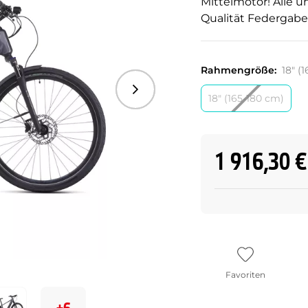
Mittelmotor! Alle 
Qualität Federgabe
Rahmengröße:
18" (
Folgend
18" (165-180 cm)
1 916,30 €
Favoriten