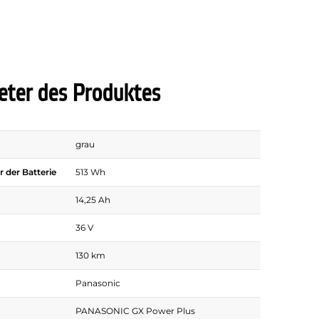
ter des Produktes
grau
 der Batterie
513 Wh
14,25 Ah
36 V
130 km
Panasonic
PANASONIC GX Power Plus