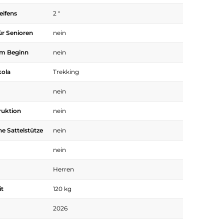
eifens
2 "
ür Senioren
nein
em Beginn
nein
kola
Trekking
nein
ruktion
nein
he Sattelstütze
nein
nein
Herren
it
120 kg
2026