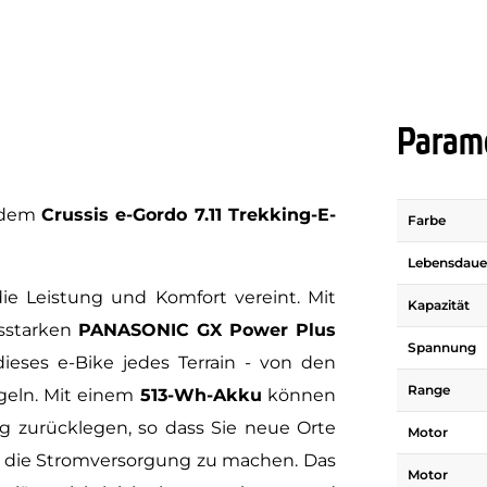
Parame
t dem
Crussis e-Gordo 7.11 Trekking-E-
Farbe
Lebensdauer
die Leistung und Komfort vereint. Mit
Kapazität
sstarken
PANASONIC GX Power Plus
Spannung
ieses e-Bike jedes Terrain - von den
Range
geln. Mit einem
513-Wh-Akku
können
g zurücklegen, so dass Sie neue Orte
Motor
 die Stromversorgung zu machen. Das
Motor