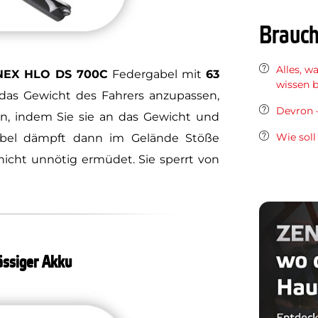
Brauch
Alles, w
EX HLO DS 700C
Federgabel mit
63
wissen 
as Gewicht des Fahrers anzupassen,
Devron –
in, indem Sie sie an das Gewicht und
Wie soll
Gabel dämpft dann im Gelände Stöße
nicht unnötig ermüdet. Sie sperrt von
ässiger Akku