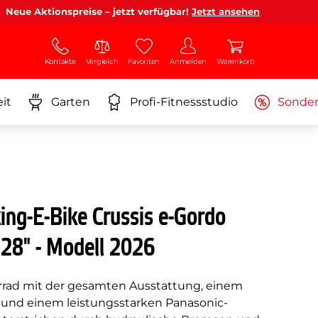
Neue Aktionspreise – jetzt verfügbar!
Jetzt ansehen
Kontakte
Vergleich
Favoriten
Anmelden
Warenkorb
it
Garten
Profi-Fitnessstudio
Sonde
ing-E-Bike Crussis e-Gordo
28" - Modell 2026
ahrrad mit der gesamten Ausstattung, einem
 und einem leistungsstarken Panasonic-