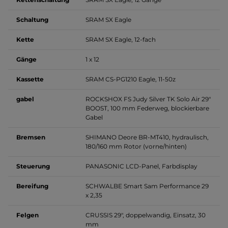
Schaltung
SRAM SX Eagle
Kette
SRAM SX Eagle, 12-fach
Gänge
1 x 12
Kassette
SRAM CS-PG1210 Eagle, 11-50z
gabel
ROCKSHOX FS Judy Silver TK Solo Air 29"
BOOST, 100 mm Federweg, blockierbare
Gabel
Bremsen
SHIMANO Deore BR-MT410, hydraulisch,
180/160 mm Rotor (vorne/hinten)
Steuerung
PANASONIC LCD-Panel, Farbdisplay
Bereifung
SCHWALBE Smart Sam Performance 29
x 2,35
Felgen
CRUSSIS 29", doppelwandig, Einsatz, 30
mm