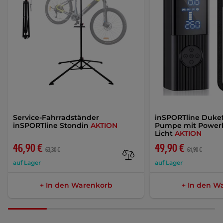
Service-Fahrradständer
inSPORTline Dukefi
inSPORTline Stondin
AKTION
Pumpe mit Power
Licht
AKTION
46,90 €
49,90 €
63,30 €
61,90 €
auf Lager
auf Lager
+ In den Warenkorb
+ In den W