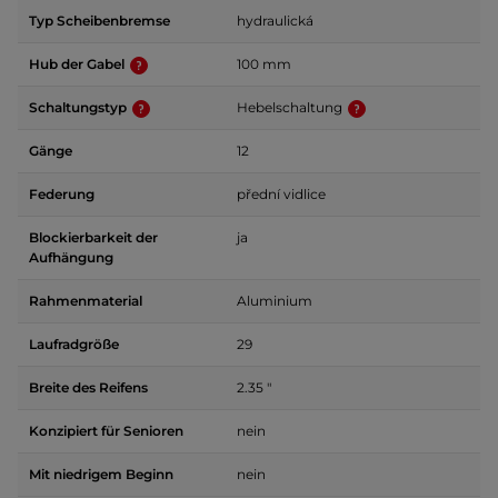
Typ Scheibenbremse
hydraulická
Hub der Gabel
100 mm
Schaltungstyp
Hebelschaltung
Gänge
12
Federung
přední vidlice
Blockierbarkeit der
ja
Aufhängung
Rahmenmaterial
Aluminium
Laufradgröße
29
Breite des Reifens
2.35 "
Konzipiert für Senioren
nein
Mit niedrigem Beginn
nein