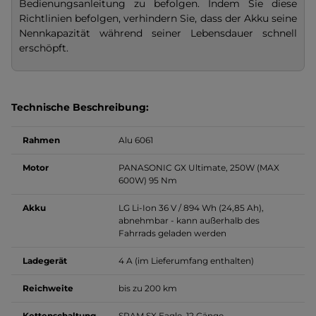
Bedienungsanleitung zu befolgen. Indem Sie diese
Richtlinien befolgen, verhindern Sie, dass der Akku seine
Nennkapazität während seiner Lebensdauer schnell
erschöpft.
Technische Beschreibung:
Rahmen
Alu 6061
Motor
PANASONIC GX Ultimate, 250W (MAX
600W) 95 Nm
Akku
LG Li-Ion 36 V / 894 Wh (24,85 Ah),
abnehmbar - kann außerhalb des
Fahrrads geladen werden
Ladegerät
4 A (im Lieferumfang enthalten)
Reichweite
bis zu 200 km
Kettenschaltung
SRAM SX Eagle, 12 Gänge