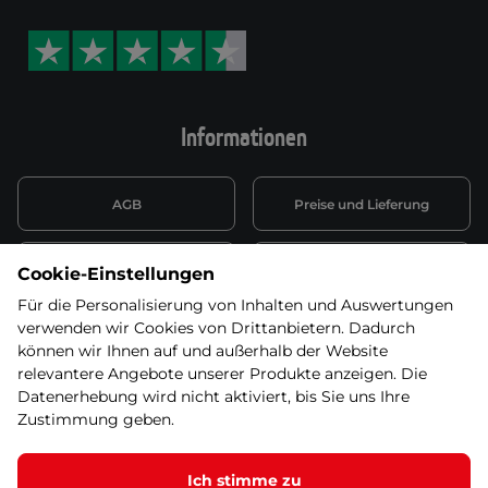
Informationen
AGB
Preise und Lieferung
Informationen nach Art. 13
Datenschutzerklärung
Cookie-Einstellungen
DSGVO
Für die Personalisierung von Inhalten und Auswertungen
verwenden wir Cookies von Drittanbietern. Dadurch
Wiederufsbelehrung mit Link
Batterieentsorgung
zum Formular
können wir Ihnen auf und außerhalb der Website
relevantere Angebote unserer Produkte anzeigen. Die
Informationen zu Elektro-
Datenerhebung wird nicht aktiviert, bis Sie uns Ihre
Widerruf erklären
und Elektonikgeräten
Zustimmung geben.
Ich stimme zu