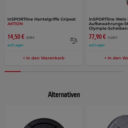
inSPORTline Hantelgriffe Gripest
inSPORTline Welo 
AKTION
Aufbewahrungs-St
Olympia-Scheibe
14,50 €
77,90 €
24,90 €
113,90 €
auf Lager
auf Lager
+ In den Warenkorb
+ In den W
Alternativen