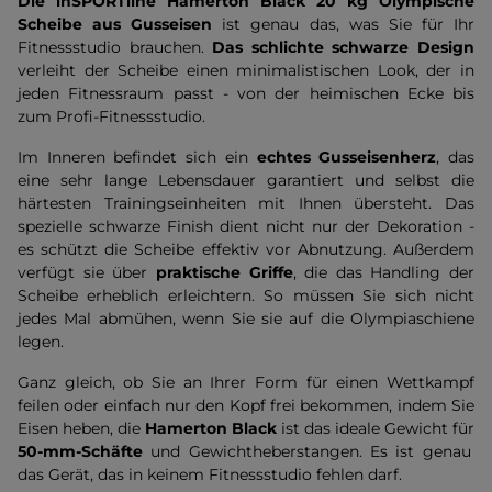
Die inSPORTline Hamerton Black 20 kg Olympische
Scheibe aus Gusseisen
ist genau das, was Sie für Ihr
Fitnessstudio brauchen.
Das schlichte schwarze Design
verleiht der Scheibe einen minimalistischen Look, der in
jeden Fitnessraum passt - von der heimischen Ecke bis
zum Profi-Fitnessstudio.
Im Inneren befindet sich ein
echtes Gusseisenherz
, das
eine sehr lange Lebensdauer garantiert und selbst die
härtesten Trainingseinheiten mit Ihnen übersteht. Das
spezielle schwarze Finish dient nicht nur der Dekoration -
es schützt die Scheibe effektiv vor Abnutzung. Außerdem
verfügt sie über
praktische Griffe
, die das Handling der
Scheibe erheblich erleichtern. So müssen Sie sich nicht
jedes Mal abmühen, wenn Sie sie auf die Olympiaschiene
legen.
Ganz gleich, ob Sie an Ihrer Form für einen Wettkampf
feilen oder einfach nur den Kopf frei bekommen, indem Sie
Eisen heben, die
Hamerton Black
ist das ideale Gewicht für
50-mm-Schäfte
und Gewichtheberstangen. Es ist genau
das Gerät, das in keinem Fitnessstudio fehlen darf.