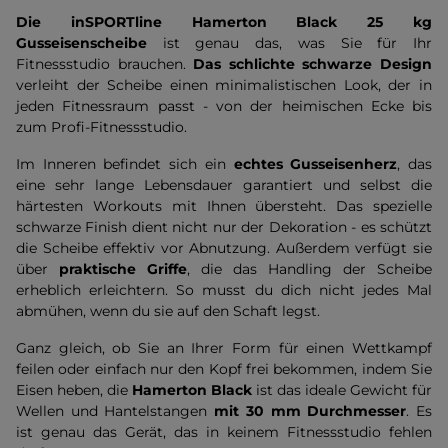
Die inSPORTline Hamerton Black 25 kg
Gusseisenscheibe
ist genau das, was Sie für Ihr
Fitnessstudio brauchen.
Das schlichte schwarze Design
verleiht der Scheibe einen minimalistischen Look, der in
jeden Fitnessraum passt - von der heimischen Ecke bis
zum Profi-Fitnessstudio.
Im Inneren befindet sich ein
echtes Gusseisenherz
, das
eine sehr lange Lebensdauer garantiert und selbst die
härtesten Workouts mit Ihnen übersteht. Das spezielle
schwarze Finish dient nicht nur der Dekoration - es schützt
die Scheibe effektiv vor Abnutzung. Außerdem verfügt sie
über
praktische Griffe
, die das Handling der Scheibe
erheblich erleichtern. So musst du dich nicht jedes Mal
abmühen, wenn du sie auf den Schaft legst.
Ganz gleich, ob Sie an Ihrer Form für einen Wettkampf
feilen oder einfach nur den Kopf frei bekommen, indem Sie
Eisen heben, die
Hamerton Black
ist das ideale Gewicht für
Wellen und Hantelstangen
mit 30 mm Durchmesser
. Es
ist genau das Gerät, das in keinem Fitnessstudio fehlen