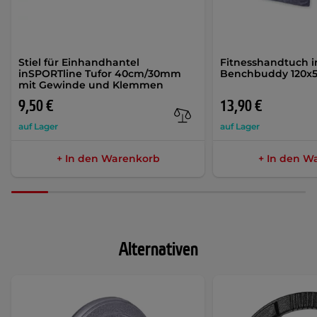
Stiel für Einhandhantel
Fitnesshandtuch 
inSPORTline Tufor 40cm/30mm
Benchbuddy 120x
mit Gewinde und Klemmen
9,50 €
13,90 €
auf Lager
auf Lager
+ In den Warenkorb
+ In den W
Alternativen