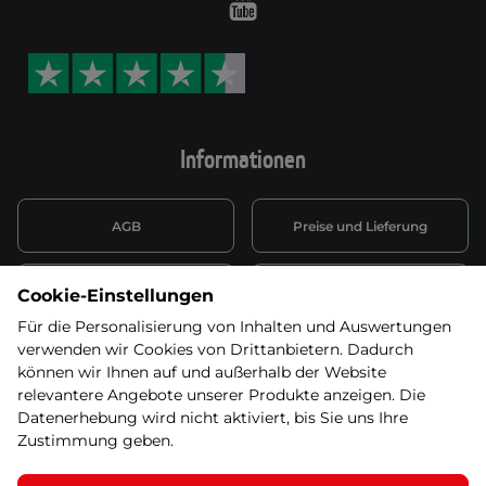
Youtube
Informationen
AGB
Preise und Lieferung
Informationen nach Art. 13
Datenschutzerklärung
Cookie-Einstellungen
DSGVO
Für die Personalisierung von Inhalten und Auswertungen
verwenden wir Cookies von Drittanbietern. Dadurch
Wiederufsbelehrung mit Link
Batterieentsorgung
zum Formular
können wir Ihnen auf und außerhalb der Website
relevantere Angebote unserer Produkte anzeigen. Die
Informationen zu Elektro-
Datenerhebung wird nicht aktiviert, bis Sie uns Ihre
Widerruf erklären
und Elektonikgeräten
Zustimmung geben.