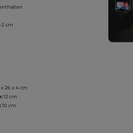
 enthalten
5-2 cm
 x 26 x 4 cm
:
12 cm
:
10 cm