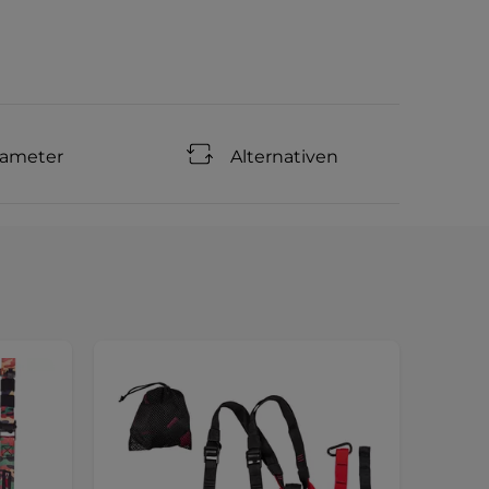
rameter
Alternativen
Sonde