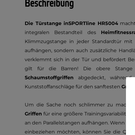
Beschreibung
Die Türstange inSPORTline HR5004
macht
integralen Bestandteil des
Heimfitness
Klimmzugstange in jeder Standardtür mit
aufhängen, sondern auch zusätzliche Handl
verklemmt sich in der Tür und befördert Be
gilt für die Barren! Die obere Stang
Schaumstoffgriffen
abgedeckt, während 
Kunststoffanschläge für den sanftesten
Griff
a
Um die Sache noch schlimmer zu machen
Griffen
für eine größere Trainingsvariabilität
an den Parallelstangen aufhängen. Wenn Si
einbeziehen möchten, können Sie die Quer