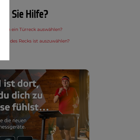
en Sie Hilfe?
l man ein Türreck auswählen?
 Typ des Recks ist auszuwählen?