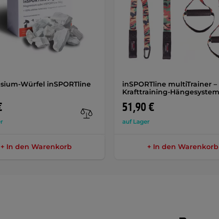
sium-Würfel inSPORTline
inSPORTline multiTrainer –
Krafttraining-Hängesyste
€
51,90 €
r
auf Lager
+ In den Warenkorb
+ In den Warenkorb