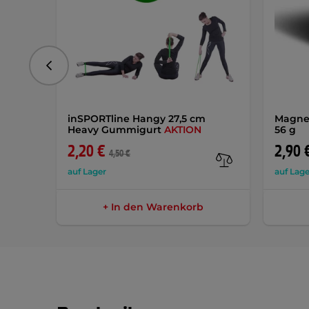
vorhergehend
inSPORTline Hangy 27,5 cm
Magne
Heavy Gummigurt
AKTION
56 g
2,20 €
2,90 
4,50 €
auf Lager
auf Lage
+ In den Warenkorb