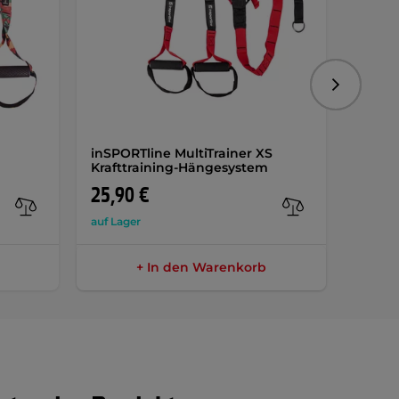
Folgend
inSPORTline MultiTrainer XS
inSPO
m
Krafttraining-Hängesystem
AKTIO
25,90 €
9,50 
auf Lager
auf Lag
+ In den Warenkorb