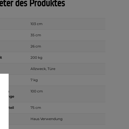
ter des Produktes
103 cm
35 cm
26 cm
it
200 kg
Allzweck, Türe
7 kg
oberen
100 cm
n Stange
iegeteil
75 cm
sart
Haus Verwendung