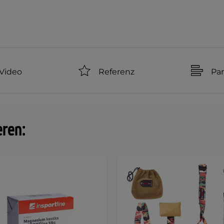
Video
Referenz
Pa
eren: