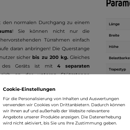
Parame
 den normalen Durchgang zu einem
Länge
raums
! Sie können nicht nur die
Breite
 hervorstehenden Türrahmen einfach
Höhe
äufe daran anbringen! Die Querstange
nutzer sicher
bis zu 200 kg.
Gleiches
Belastbarke
e des Geräts ist mit
4 separaten
Trapeztyp
sich an der unteren Stützstange
Gewicht
n der Tür befinden.
Cookie-Einstellungen
Breite der 
horizontale
Für die Personalisierung von Inhalten und Auswertungen
, enthält das Paket auch
Gurte mit
verwenden wir Cookies von Drittanbietern. Dadurch können
Breite zum B
. Sie können sie an der Querstange und
wir Ihnen auf und außerhalb der Website relevantere
Angebote unserer Produkte anzeigen. Die Datenerhebung
e während der Übung andere Elemente
Verwendung
wird nicht aktiviert, bis Sie uns Ihre Zustimmung geben.
stange auf den Boden legen und als