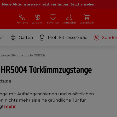
Neue Aktionspreise – jetzt verfügbar!
Jetzt ansehen
Kontakte
Vergleich
Favoriten
Anmelden
Warenkorb
it
Garten
Profi-Fitnessstudio
Sonde
tange (Produktcode: 20853)
 HR5004 Türklimmzugstange
rtung
ange mit Aufhängeschienen und zusätzlichen
n nichts mehr als eine gründliche Tür für
g!
mehr