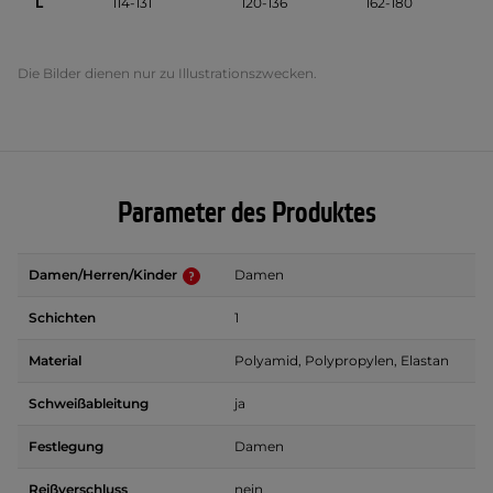
L
114-131
120-136
162-180
Die Bilder dienen nur zu Illustrationszwecken.
Parameter des Produktes
Damen/Herren/Kinder
Damen
Schichten
1
Material
Polyamid, Polypropylen, Elastan
Schweißableitung
ja
Festlegung
Damen
Reißverschluss
nein