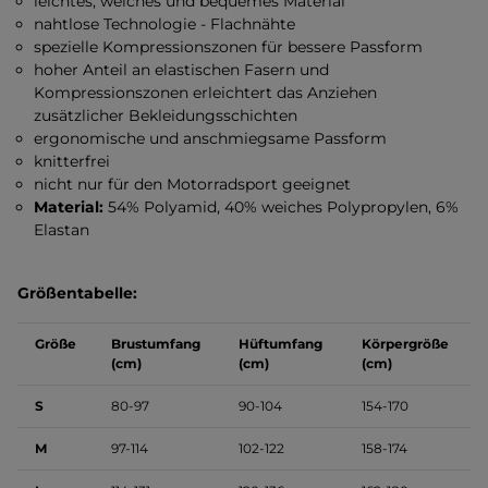
leichtes, weiches und bequemes Material
nahtlose Technologie - Flachnähte
spezielle Kompressionszonen für bessere Passform
hoher Anteil an elastischen Fasern und
Kompressionszonen erleichtert das Anziehen
zusätzlicher Bekleidungsschichten
ergonomische und anschmiegsame Passform
knitterfrei
nicht nur für den Motorradsport geeignet
Material:
54% Polyamid, 40% weiches Polypropylen, 6%
Elastan
Größentabelle:
Größe
Brustumfang
Hüftumfang
Körpergröße
(cm)
(cm)
(cm)
S
80-97
90-104
154-170
M
97-114
102-122
158-174