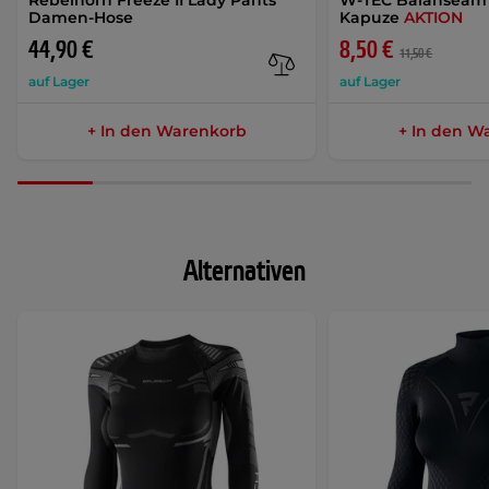
Rebelhorn Freeze II Lady Pants
W-TEC Balanseam 
Damen-Hose
Kapuze
AKTION
44,90 €
8,50 €
11,50 €
auf Lager
auf Lager
+ In den Warenkorb
+ In den W
Alternativen