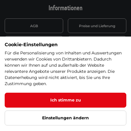
Informationen
AGB
Preise und Lieferung
Informationen nach Art. 13
Datenschutzerklärung
Cookie-Einstellungen
DSGVO
Für die Personalisierung von Inhalten und Auswertungen
verwenden wir Cookies von Drittanbietern. Dadurch
Wiederufsbelehrung mit Link
Batterieentsorgung
zum Formular
können wir Ihnen auf und außerhalb der Website
relevantere Angebote unserer Produkte anzeigen. Die
Informationen zu Elektro-
Datenerhebung wird nicht aktiviert, bis Sie uns Ihre
Widerruf erklären
und Elektonikgeräten
Zustimmung geben.
Ich stimme zu
© 2026 SEVEN SPORT s.r.o Alle Rechte vorbehalten1
Einstellungen ändern
Datenschutzgrundsätze
Google Datenschutz
Google
Partnerseiten
Cookie-Einstellungen