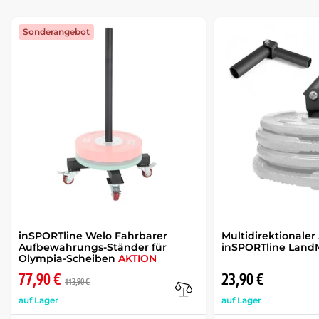
Sonderangebot
inSPORTline Welo Fahrbarer
Multidirektionaler
Aufbewahrungs-Ständer für
inSPORTline LandM
Olympia-Scheiben
AKTION
77,90 €
23,90 €
113,90 €
auf Lager
auf Lager