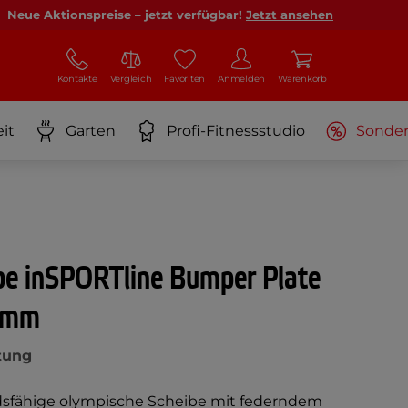
Neue Aktionspreise – jetzt verfügbar!
Jetzt ansehen
Kontakte
Vergleich
Favoriten
Anmelden
Warenkorb
it
Garten
Profi-Fitnessstudio
Sonde
e inSPORTline Bumper Plate
0 mm
tung
dsfähige olympische Scheibe mit federndem