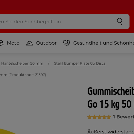
Moto
Outdoor
Gesundheit und Schönhe
Hantelscheiben 50 mm
Stahl Bumper Plate Go Discs
 mm (Produktcode: 31397)
Gummischeib
Go 15 kg 5
1 Bewer
Äußerst widerstan