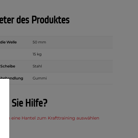
ter des Produktes
die Welle
50 mm
15 kg
r Scheibe
Stahl
nbehandlung
Gummi
en Sie Hilfe?
 man eine Hantel zum Krafttraining auswählen