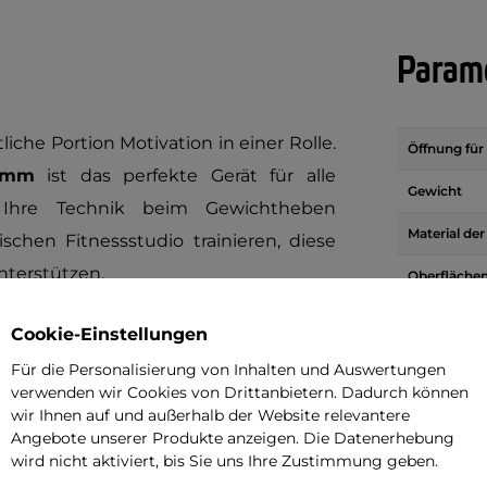
Parame
iche Portion Motivation in einer Rolle.
Öffnung für 
 mm
ist das perfekte Gerät für alle
Gewicht
e Ihre Technik beim Gewichtheben
Material de
schen Fitnessstudio trainieren, diese
nterstützen.
Oberfläche
d das
strapazierfähige Gummi
auf der
Cookie-Einstellungen
Brauch
 Beanspruchung aus. Der
olympische
Für die Personalisierung von Inhalten und Auswertungen
ährleistet die Kompatibilität mit
verwenden wir Cookies von Drittanbietern. Dadurch können
wir Ihnen auf und außerhalb der Website relevantere
Wie soll
n, so dass Sie sich nicht auf eine
Angebote unserer Produkte anzeigen. Die Datenerhebung
ssen.
wird nicht aktiviert, bis Sie uns Ihre Zustimmung geben.