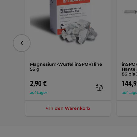
vorhergehend
Magnesium-Würfel inSPORTline
inSPO
56 g
Hantel
86 bis
2,90 €
144,9
auf Lager
auf Lage
+ In den Warenkorb