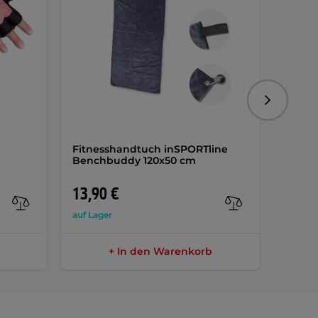
Folgend
Fitnesshandtuch inSPORTline
inSPO
Benchbuddy 120x50 cm
AKTIO
13,90 €
9,50 
auf Lager
auf Lag
+ In den Warenkorb