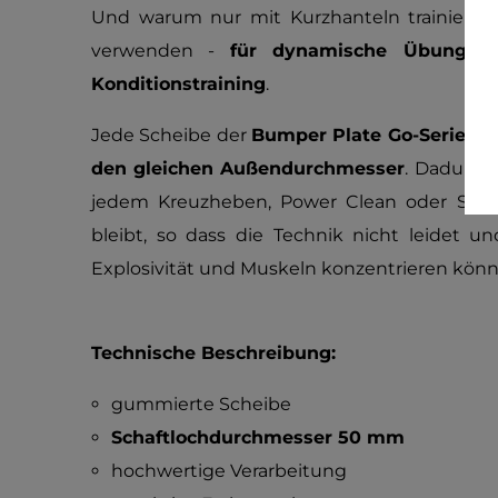
Und warum nur mit Kurzhanteln trainieren?
verwenden -
für dynamische Übungen
Konditionstraining
.
Jede Scheibe der
Bumper Plate Go-Serie
hat
den gleichen Außendurchmesser
. Dadurch 
jedem Kreuzheben, Power Clean oder Snatc
bleibt, so dass die Technik nicht leidet u
Explosivität und Muskeln konzentrieren könn
Technische Beschreibung:
gummierte Scheibe
Schaftlochdurchmesser 50 mm
hochwertige Verarbeitung