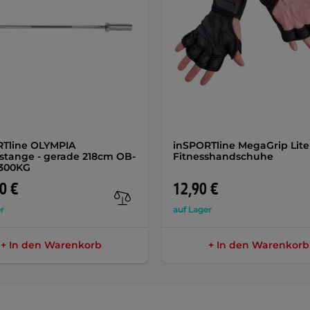
RTline OLYMPIA
inSPORTline MegaGrip Lite
stange - gerade 218cm OB-
Fitnesshandschuhe
 300KG
0 €
12,90 €
r
auf Lager
+ In den Warenkorb
+ In den Warenkorb