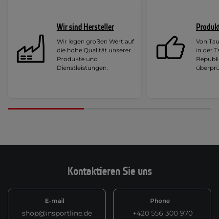
Wir sind Hersteller
Produk
Wir legen großen Wert auf
Von Ta
die hohe Qualität unserer
in der 
Produkte und
Republi
Dienstleistungen.
überprü
Kontaktieren Sie uns
E-mail
Phone
shop@insportline.de
+420 556 300 970