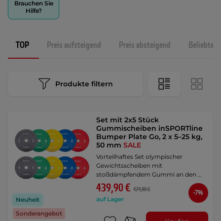
Brauchen Sie
Hilfe?
TOP
Preis aufsteigend
Preis absteigend
Beliebtest
Produkte filtern
Set mit 2x5 Stück
Gummischeiben inSPORTline
Bumper Plate Go, 2 x 5–25 kg,
50 mm
SALE
Vorteilhaftes Set olympischer
Gewichtsscheiben mit
stoßdämpfendem Gummi an den …
439,90 €
474,90 €
-7%
auf Lager
Neuheit
Sonderangebot