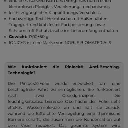
einfaches Auswechseln des Plexiglases durch einen
klemmlosen Plexiglas-Verankerungsmechanismus
leicht zugänglicher Klappöffnungs-Verschluss
hochwertige Textil-Helmtasche mit Außennähten,
Tragegurt und kratzfester Farbpolsterung sowie
Schaumstoff-Schutztasche im Lieferumfang enthalten
Gewicht:
1700±50 g
IONIC+® ist eine Marke von NOBLE BIOMATERIALS
Wie funktioniert die Pinlock® Anti-Beschlag-
Technologie?
Die Pinlock®-Folie wurde entwickelt, um eine
beschlagfreie Fahrt zu ermöglichen. Sie funktioniert
nach zwei Grundprinzipien. Die
feuchtigkeitsabsorbierende Oberfläche der Folie zieht
effektiv Wassermoleküle an und hält sie zurück,
während die luftdichte Versiegelung eine thermische
Barriere schafft, die zusammen die Kondensation auf
dem Visier reduziert. Das gesamte System wird