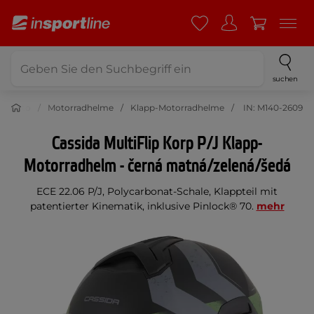
suchen
Moto
Motorradhelme
Klapp-Motorradhelme
IN: M140-2609
Cassida MultiFlip Korp P/J Klapp-
Motorradhelm - černá matná/zelená/šedá
ECE 22.06 P/J, Polycarbonat-Schale, Klappteil mit
patentierter Kinematik, inklusive Pinlock® 70.
mehr