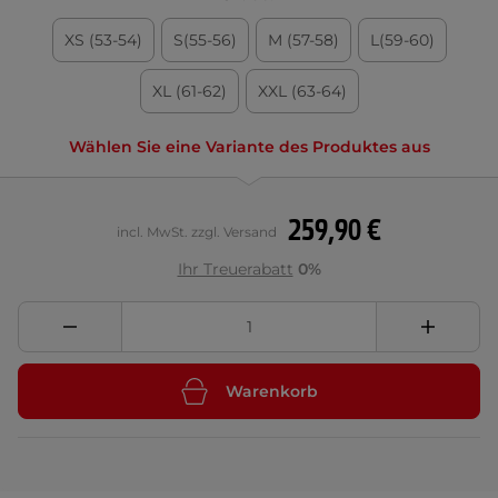
XS (53-54)
S(55-56)
M (57-58)
L(59-60)
XL (61-62)
XXL (63-64)
Wählen Sie eine Variante des Produktes aus
259,90 €
incl. MwSt. zzgl. Versand
Ihr Treuerabatt
0%
Warenkorb