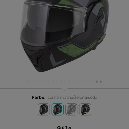
Farbe:
černá matná/zelená/šedá
Größe: