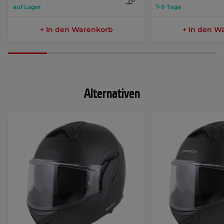
auf Lager
7-9 Tage
+ In den Warenkorb
+ In den W
Alternativen