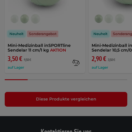
Neuheit
Sonderangebot
Neuheit
Sonderan
Mini-Medizinball inSPORTline
Mini-Medizinball 
Sendelar 11 cm/1 kg
AKTION
Sendelar 10,5 cm/0
3,50 €
2,90 €
4,50 €
3,50 €
auf Lager
auf Lager
Diese Produkte vergleichen
Kontaktieren Sie uns