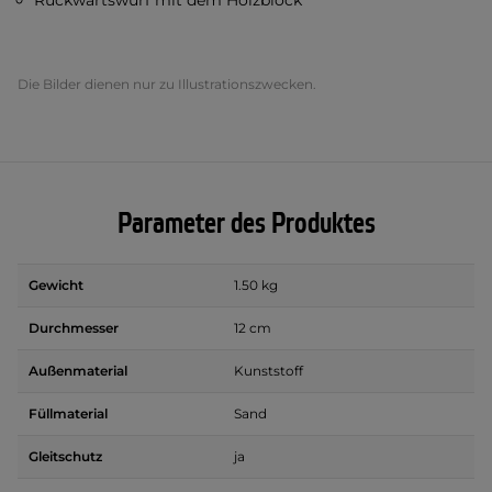
Rückwärtswurf mit dem Holzblock
Die Bilder dienen nur zu Illustrationszwecken.
Parameter des Produktes
Gewicht
1.50 kg
Durchmesser
12 cm
Außenmaterial
Kunststoff
Füllmaterial
Sand
Gleitschutz
ja