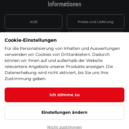
Informationen
AGB
Preise und Lieferung
Informationen nach Art. 13
Datenschutzerklärung
Cookie-Einstellungen
DSGVO
Für die Personalisierung von Inhalten und Auswertungen
verwenden wir Cookies von Drittanbietern. Dadurch
Wiederufsbelehrung mit Link
Batterieentsorgung
zum Formular
können wir Ihnen auf und außerhalb der Website
relevantere Angebote unserer Produkte anzeigen. Die
Informationen zu Elektro-
Datenerhebung wird nicht aktiviert, bis Sie uns Ihre
Widerruf erklären
und Elektonikgeräten
Zustimmung geben.
Ich stimme zu
© 2026 SEVEN SPORT s.r.o Alle Rechte vorbehalten1
Einstellungen ändern
Datenschutzgrundsätze
Google Datenschutz
Google
Partnerseiten
Cookie-Einstellungen
Nicht zustimmen