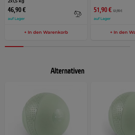
2x1,5 kg
46,90 €
51,90 €
61,90 €
auf Lager
auf Lager
+ In den Warenkorb
+ In den W
Alternativen