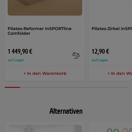
Pilates-Reformer inSPORTline
Pilates-Zirkel inS
Comfolder
1 449,90 €
12,90 €
auf Lager
auf Lager
+ In den Warenkorb
+ In den W
Alternativen