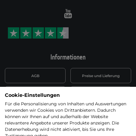
Youtube
Informationen
AGB
Preise und Lieferung
Informationen nach Art. 13
Datenschutzerklärung
Cookie-Einstellungen
DSGVO
Für die Personalisierung von Inhalten und Auswertungen
verwenden wir Cookies von Drittanbietern. Dadurch
Wiederufsbelehrung mit Link
Batterieentsorgung
zum Formular
können wir Ihnen auf und außerhalb der Website
relevantere Angebote unserer Produkte anzeigen. Die
Informationen zu Elektro-
Datenerhebung wird nicht aktiviert, bis Sie uns Ihre
Widerruf erklären
und Elektonikgeräten
Zustimmung geben.