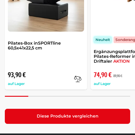
Neuheit
Sonderan
Pilates-Box inSPORTline
60,5x41x22,5 cm
Ergänzungsplattfo
Pilates-Reformer 
Driftaler
AKTION
93,90 €
74,90 €
89,90 €
auf Lager
auf Lager
Diese Produkte vergleichen