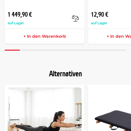
1 449,90 €
12,90 €
auf Lager
auf Lager
+ In den Warenkorb
+ In den W
Alternativen