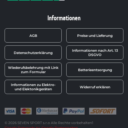
Informationen
AGB
Preise und Lieferung
Informationen nach Art. 13
Datenschutzerklärung
DSGVO
Wiederufsbelehrung mit Link
Batterieentsorgung
zum Formular
Informationen zu Elektro-
Widerruf erklären
und Elektonikgeräten
© 2026 SEVEN SPORT s.r.o Alle Rechte vorbehalten1
Google Datenschutz
Google Partnerseiten