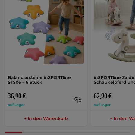
Balanciersteine inSPORTline
inSPORTline Zaldi
STS06 – 6 Stück
Schaukelpferd un
36,90 €
62,90 €
auf Lager
auf Lager
+ In den Warenkorb
+ In den W