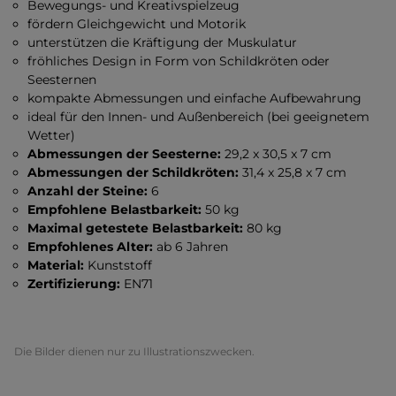
Bewegungs- und Kreativspielzeug
fördern Gleichgewicht und Motorik
unterstützen die Kräftigung der Muskulatur
fröhliches Design in Form von Schildkröten oder
Seesternen
kompakte Abmessungen und einfache Aufbewahrung
ideal für den Innen- und Außenbereich (bei geeignetem
Wetter)
Abmessungen der Seesterne:
29,2 x 30,5 x 7 cm
Abmessungen der Schildkröten:
31,4 x 25,8 x 7 cm
Anzahl der Steine:
6
Empfohlene Belastbarkeit:
50 kg
Maximal getestete Belastbarkeit:
80 kg
Empfohlenes Alter:
ab 6 Jahren
Material:
Kunststoff
Zertifizierung:
EN71
Die Bilder dienen nur zu Illustrationszwecken.