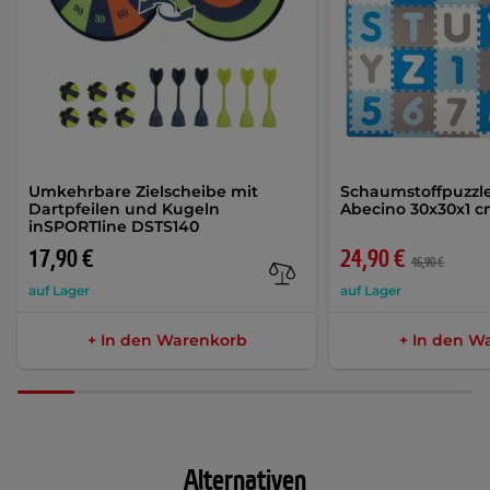
Umkehrbare Zielscheibe mit
Schaumstoffpuzzl
Dartpfeilen und Kugeln
Abecino 30x30x1 c
inSPORTline DSTS140
17,90 €
24,90 €
46,90 €
auf Lager
auf Lager
+ In den Warenkorb
+ In den W
Alternativen