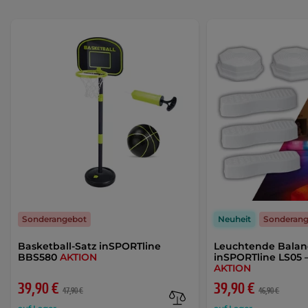
Sonderangebot
Neuheit
Sonderan
Basketball-Satz inSPORTline
Leuchtende Balanc
BBS580
AKTION
inSPORTline LS05 –
AKTION
39,90 €
39,90 €
47,90 €
46,90 €