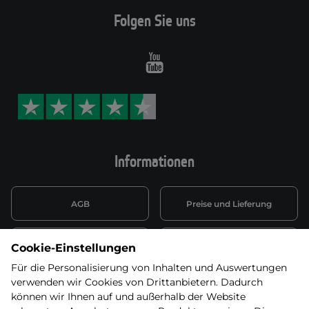
Folgen Sie uns
Youtube
Informationen
AGB
Preise und Lieferung
Informationen nach Art. 13
Datenschutzerklärung
Cookie-Einstellungen
DSGVO
Für die Personalisierung von Inhalten und Auswertungen
verwenden wir Cookies von Drittanbietern. Dadurch
Wiederufsbelehrung mit Link
Batterieentsorgung
zum Formular
können wir Ihnen auf und außerhalb der Website