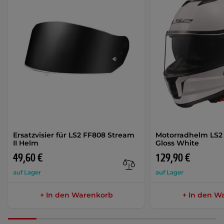
Ersatzvisier für LS2 FF808 Stream
Motorradhelm LS2 
II Helm
Gloss White
49,60 €
129,90 €
auf Lager
auf Lager
+ In den Warenkorb
+ In den W