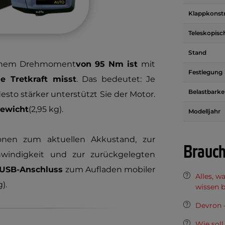
Klappkonst
Teleskopisc
Stand
inem Drehmoment
von 95 Nm ist
mit
Festlegung
ie Tretkraft misst
. Das bedeutet: Je
Belastbarke
esto stärker unterstützt Sie der Motor.
ewicht
(2,95 kg).
Modelljahr
onen zum aktuellen Akkustand, zur
Brauch
hwindigkeit und zur zurückgelegten
 USB-Anschluss
zum Aufladen mobiler
Alles, w
).
wissen 
Devron –
Wie soll