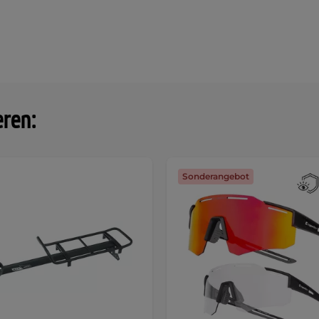
eren:
Sonderangebot