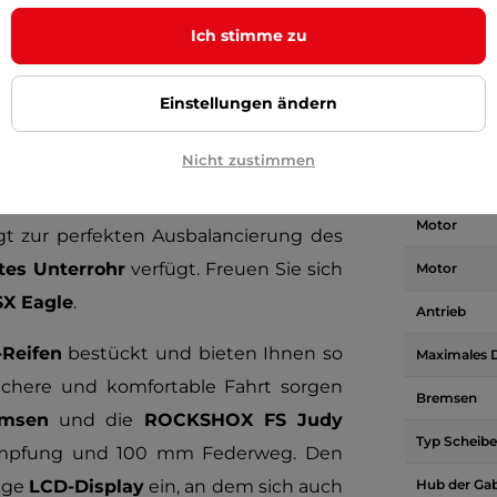
,5"
Mountain-E-Bike
ist ein extrem
Farbe
Ich stimme zu
es Fahren auf jedem Untergrund – in
Lebensdauer
eistungsstarken Akku! Die „9er“-Serie
Kapazität
tungsstarken
Panasonic GX Ultimate-
Einstellungen ändern
 Blick gar nicht bemerkt. Angetrieben
Spannung
Nicht zustimmen
r Kapazität (
24,85 Ah
), mit dem Sie je
Range
gen können! Der Mittelmotor mit
Motor
t zur perfekten Ausbalancierung des
tes Unterrohr
verfügt. Freuen Sie sich
Motor
X Eagle
.
Antrieb
Reifen
bestückt und bieten Ihnen so
Maximales
sichere und komfortable Fahrt sorgen
Bremsen
emsen
und die
ROCKSHOX FS Judy
Typ Scheib
mpfung und 100 mm Federweg. Den
ige
LCD-Display
ein, an dem sich auch
Hub der Ga