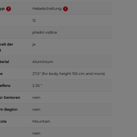
typ
Hebelschaltung
12
přední vidlice
keit der
ja
g
rial
Aluminium
ße
27,5" (for body height 155 cm and more)
eifens
2.35 "
ür Senioren
nein
em Beginn
nein
kola
Mountain
nein