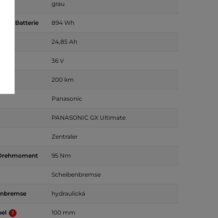
grau
 der Batterie
894 Wh
24,85 Ah
36 V
200 km
Panasonic
PANASONIC GX Ultimate
Zentraler
 Drehmoment
95 Nm
Scheibenbremse
enbremse
hydraulická
bel
100 mm