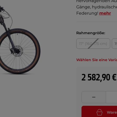
hervorragenden Aus
Gänge, hydraulisc
Federung!
mehr
Rahmengröße:
17" (160-175 cm)
1
Wählen Sie eine Vari
2 582,90 €
Ware