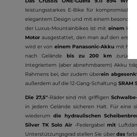
Das Crussis ONE-Guera 9.11
894 Wh
27
leistungsstarkes E-Bike für kompromisslos
elegantem Design und mit einem besonders l
der Luxus-Mountainbikes ist mit
einem
leis
Motor
ausgestattet, den man auf den ersten
wird er von
einem Panasonic-Akku
mit hohe
nach Gelände
bis zu 200 km
zurückle
integriertem (aber abnehmbarem) Akku träg
Rahmens bei, der zudem über
ein abgesenk
außerdem auf die 12-Gang-Schaltung
SRAM S
Die 27,5"
-Räder sind mit griffigen
Schwalbe-
in jedem Gelände sicheren Halt. Für eine 
wiederum
die hydraulischen Scheibenbr
Silver TK Solo Air
-Federgabel
mit
Luftdä
Unterstützungsgrad stellen Sie über
das
farb