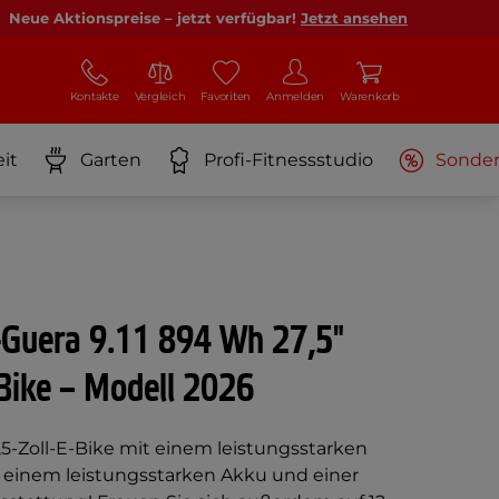
Neue Aktionspreise – jetzt verfügbar!
Jetzt ansehen
Kontakte
Vergleich
Favoriten
Anmelden
Warenkorb
it
Garten
Profi-Fitnessstudio
Sonde
-Guera 9.11 894 Wh 27,5"
Bike – Modell 2026
7,5-Zoll-E-Bike mit einem leistungsstarken
einem leistungsstarken Akku und einer