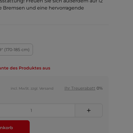
stattung! Freuen Sie sich außerdem auf 12
he Bremsen und eine hervorragende
9" (170-185 cm)
ante des Produktes aus
Ihr Treuerabatt
0%
incl. MwSt. zzgl. Versand
nkorb