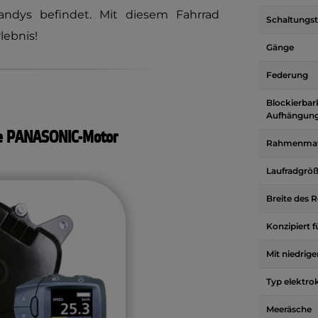
ndys befindet. Mit diesem Fahrrad
Schaltungs
lebnis!
Gänge
Federung
Blockierbar
Aufhängun
ke PANASONIC-Motor
Rahmenmate
Laufradgrö
Breite des R
Konzipiert f
Mit niedrig
Typ elektro
Meeräsche