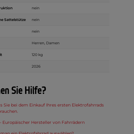
ruktion
nein
he Sattelstütze
nein
nein
Herren, Damen
it
120 kg
2026
en Sie Hilfe?
as Sie bei dem Einkauf Ihres ersten Elektrofahrrads
brauchen.
 Europäischer Hersteller von Fahrrädern
 man ein Elektrofahrrad auswählen?