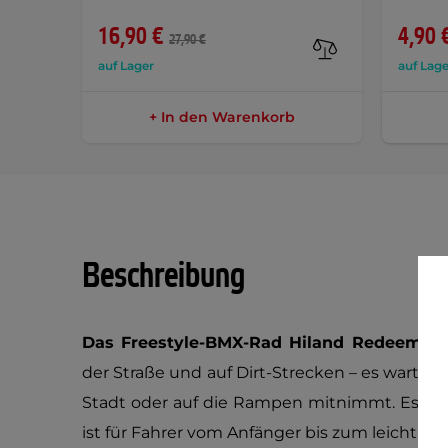
16,90 €
4,90 
27,90 €
auf Lager
auf Lage
+ In den Warenkorb
Beschreibung
Das Freestyle-BMX-Rad Hiland Redeem
eig
der Straße und auf Dirt-Strecken – es wartet al
Stadt oder auf die Rampen mitnimmt. Es bi
ist für Fahrer vom Anfänger bis zum leicht for