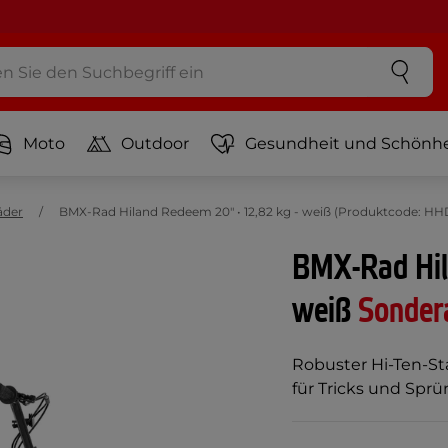
Moto
Outdoor
Gesundheit und Schönhe
äder
BMX-Rad Hiland Redeem 20" • 12,82 kg - weiß (Produktcode: HH
BMX-Rad Hil
weiß
Sonder
Robuster Hi-Ten-St
für Tricks und Spr