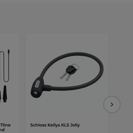
Größen
Folgend
Tline
Schloss Kellys KLS Jolly
Schut
nd
teilig