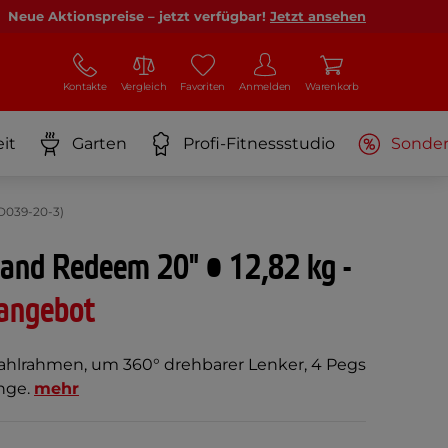
Neue Aktionspreise – jetzt verfügbar!
Jetzt ansehen
Kontakte
Vergleich
Favoriten
Anmelden
Warenkorb
it
Garten
Profi-Fitnessstudio
Sonde
D039-20-3)
and Redeem 20" • 12,82 kg -
angebot
ahlrahmen, um 360° drehbarer Lenker, 4 Pegs
ünge.
mehr