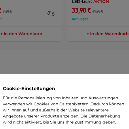
LED-Licht
AKTION
€
33,90 €
7,30 €
41,90 €
r
auf Lager
+ In den Warenkorb
+ In den Warenkorb
Parame
Cookie-Einstellungen
Für die Personalisierung von Inhalten und Auswertungen
net sich für Fahrten im Bikepark, auf
Rahmenmate
verwenden wir Cookies von Drittanbietern. Dadurch können
so nur darauf, dass ein Fahrer es in die
wir Ihnen auf und außerhalb der Website relevantere
Laufradgrö
etet hervorragende Eigenschaften und
Angebote unserer Produkte anzeigen. Die Datenerhebung
wird nicht aktiviert, bis Sie uns Ihre Zustimmung geben.
Bremsen
tgeschrittenen Fahrer konzipiert.