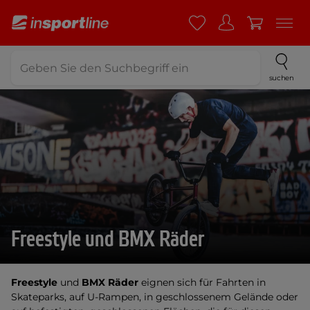
suchen
Freestyle und BMX Räder
Freestyle
und
BMX Räder
eignen sich für Fahrten in
Skateparks, auf U-Rampen, in geschlossenem Gelände oder