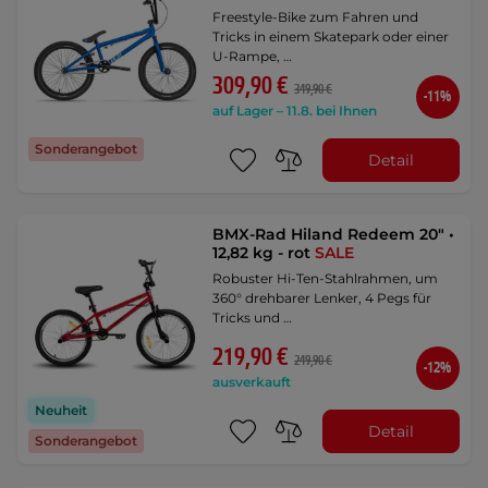
Freestyle-Bike zum Fahren und
Tricks in einem Skatepark oder einer
U-Rampe, …
309,90 €
349,90 €
-11%
auf Lager – 11.8. bei Ihnen
Sonderangebot
Detail
BMX-Rad Hiland Redeem 20" •
12,82 kg - rot
SALE
Robuster Hi-Ten-Stahlrahmen, um
360° drehbarer Lenker, 4 Pegs für
Tricks und …
219,90 €
249,90 €
-12%
ausverkauft
Neuheit
Detail
Sonderangebot