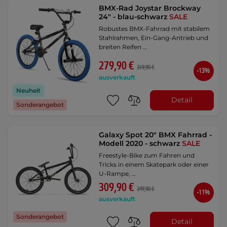
BMX-Rad Joystar Brockway
24" - blau-schwarz
SALE
Robustes BMX-Fahrrad mit stabilem
Stahlrahmen, Ein-Gang-Antrieb und
breiten Reifen …
279,90 €
319,90 €
-13%
ausverkauft
Neuheit
Detail
Sonderangebot
Galaxy Spot 20" BMX Fahrrad -
Modell 2020 - schwarz
SALE
Freestyle-Bike zum Fahren und
Tricks in einem Skatepark oder einer
U-Rampe, …
309,90 €
349,90 €
-11%
ausverkauft
Sonderangebot
Detail