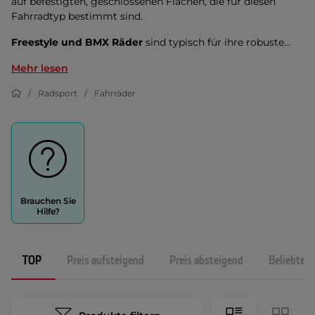
auf befestigten, geschlossenen Flächen, die für diesen
Fahrradtyp bestimmt sind.
Freestyle und BMX Räder
sind typisch für ihre robuste...
Mehr lesen
Radsport
Fahrräder
Brauchen Sie
Hilfe?
TOP
Preis aufsteigend
Preis absteigend
Beliebtest