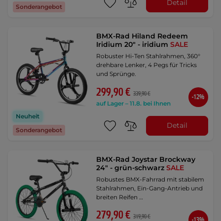
Detail
Sonderangebot
BMX-Rad Hiland Redeem
Iridium 20" - iridium
SALE
Robuster Hi-Ten Stahlrahmen, 360°
drehbare Lenker, 4 Pegs für Tricks
und Sprünge.
299,90 €
339,90 €
-12%
auf Lager – 11.8. bei Ihnen
Neuheit
Detail
Sonderangebot
BMX-Rad Joystar Brockway
24" - grün-schwarz
SALE
Robustes BMX-Fahrrad mit stabilem
Stahlrahmen, Ein-Gang-Antrieb und
breiten Reifen …
279,90 €
319,90 €
-13%