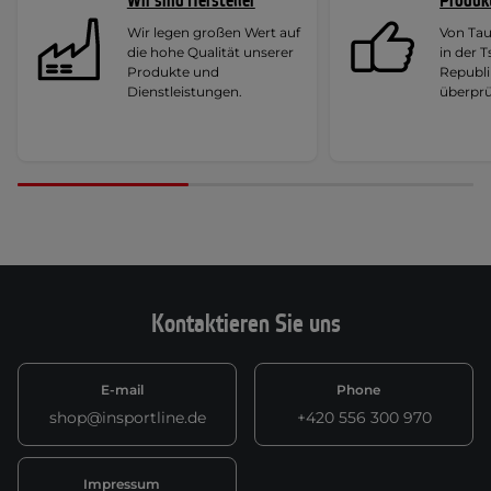
Wir sind Hersteller
Produk
Wir legen großen Wert auf
Von Ta
die hohe Qualität unserer
in der 
Produkte und
Republi
Dienstleistungen.
überprü
Kontaktieren Sie uns
E-mail
Phone
shop@insportline.de
+420 556 300 970
Impressum