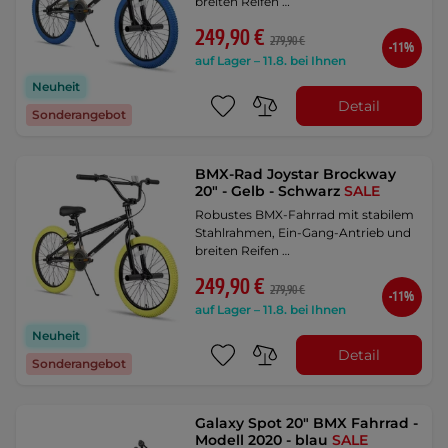
breiten Reifen …
249,90 €
279,90 €
-11%
auf Lager – 11.8. bei Ihnen
Neuheit
Detail
Sonderangebot
BMX-Rad Joystar Brockway
20" - Gelb - Schwarz
SALE
Robustes BMX-Fahrrad mit stabilem
Stahlrahmen, Ein-Gang-Antrieb und
breiten Reifen …
249,90 €
279,90 €
-11%
auf Lager – 11.8. bei Ihnen
Neuheit
Detail
Sonderangebot
Galaxy Spot 20" BMX Fahrrad -
Modell 2020 - blau
SALE