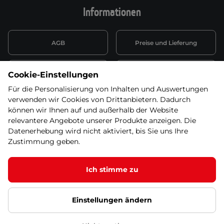
Informationen
AGB
Preise und Lieferung
Informationen nach Art. 13
Datenschutzerklärung
Cookie-Einstellungen
DSGVO
Für die Personalisierung von Inhalten und Auswertungen
verwenden wir Cookies von Drittanbietern. Dadurch
Wiederufsbelehrung mit Link
Batterieentsorgung
zum Formular
können wir Ihnen auf und außerhalb der Website
relevantere Angebote unserer Produkte anzeigen. Die
Informationen zu Elektro-
Datenerhebung wird nicht aktiviert, bis Sie uns Ihre
Widerruf erklären
und Elektonikgeräten
Zustimmung geben.
Ich stimme zu
Dieses Produkt ist nicht mehr in unserem
Angebot. Wählen Sie bitte eine der Alternativen
© 2026 SEVEN SPORT s.r.o Alle Rechte vorbehalten1
unten!
Einstellungen ändern
Datenschutzgrundsätze
Google Datenschutz
Google
Partnerseiten
Cookie-Einstellungen