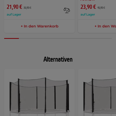
21,90 €
23,90 €
36,90 €
46,90 €
auf Lager
auf Lager
+ In den Warenkorb
+ In den W
Alternativen