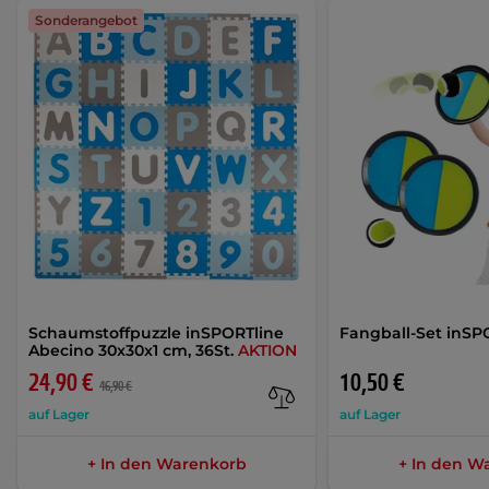
Sonderangebot
Schaumstoffpuzzle inSPORTline
Fangball-Set inSP
Abecino 30x30x1 cm, 36St.
AKTION
24,90 €
10,50 €
46,90 €
auf Lager
auf Lager
+ In den Warenkorb
+ In den W