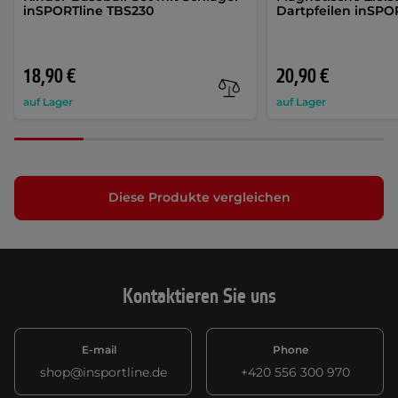
inSPORTline TBS230
Dartpfeilen inSPO
18,90 €
20,90 €
auf Lager
auf Lager
Diese Produkte vergleichen
Kontaktieren Sie uns
E-mail
Phone
shop@insportline.de
+420 556 300 970