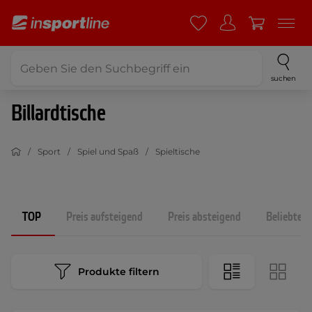
suchen
Billardtische
Sport
Spiel und Spaß
Spieltische
TOP
Preis aufsteigend
Preis absteigend
Beliebtest
Produkte filtern