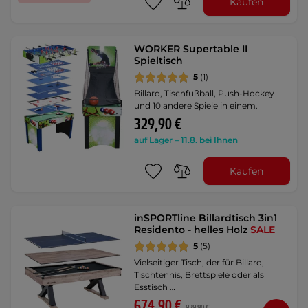
Kaufen
WORKER Supertable II
Spieltisch
5
(1)
Billard, Tischfußball, Push-Hockey
und 10 andere Spiele in einem.
329,90 €
auf Lager – 11.8. bei Ihnen
Kaufen
inSPORTline Billardtisch 3in1
Residento - helles Holz
SALE
5
(5)
Vielseitiger Tisch, der für Billard,
Tischtennis, Brettspiele oder als
Esstisch …
674,90 €