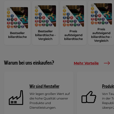
Preis
Bestseller
Preis
Bestseller
aufsteigend
billardtische -
aufsteigend
billardtische
billardtische -
Vergleich
billardtische
Vergleich
Warum bei uns einkaufen?
Mehr Vorteile
Wir sind Hersteller
Produk
Wir legen großen Wert auf
Von Ta
die hohe Qualität unserer
in der 
Produkte und
Republi
Dienstleistungen.
überprü