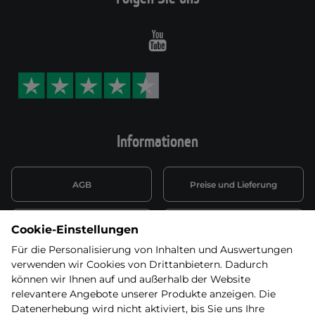
Youtube
Informationen
AGB
Preise und Lieferung
Informationen nach Art. 13
Datenschutzerklärung
Cookie-Einstellungen
DSGVO
Für die Personalisierung von Inhalten und Auswertungen
verwenden wir Cookies von Drittanbietern. Dadurch
Wiederufsbelehrung mit Link
Batterieentsorgung
zum Formular
können wir Ihnen auf und außerhalb der Website
relevantere Angebote unserer Produkte anzeigen. Die
Informationen zu Elektro-
Datenerhebung wird nicht aktiviert, bis Sie uns Ihre
Widerruf erklären