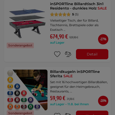
inSPORTline Billardtisch 3in1
Residento - dunkles Holz
SALE
5
(5)
Vielseitiger Tisch, der für Billard,
Tischtennis, Brettspiele oder als
Esstisch …
674,90 €
929,90 €
-27%
auf Lager
Sonderangebot
Detail
Billardkugeln inSPORTline
Sferita
SALE
Set mit 16 hochwertigen Billardbällen,
geeignet für den Heimgebrauch,
Restaurants, …
59,90 €
74,90 €
-20%
auf Lager – 11.8. bei Ihnen
Sonderangebot