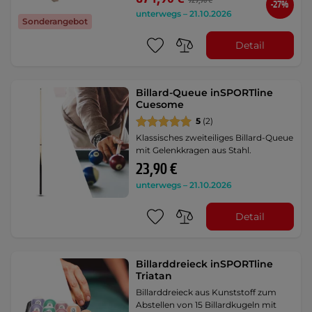
929,90 €
-27%
unterwegs – 21.10.2026
Sonderangebot
Detail
Billard-Queue inSPORTline
Cuesome
5
(2)
Klassisches zweiteiliges Billard-Queue
mit Gelenkkragen aus Stahl.
23,90 €
unterwegs – 21.10.2026
Detail
Billarddreieck inSPORTline
Triatan
Billarddreieck aus Kunststoff zum
Abstellen von 15 Billardkugeln mit