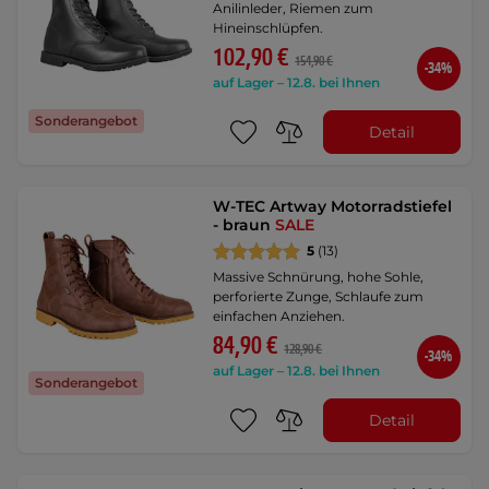
Anilinleder, Riemen zum
Hineinschlüpfen.
102,90 €
154,90 €
-34%
auf Lager – 12.8. bei Ihnen
Sonderangebot
Detail
W-TEC Artway Motorradstiefel
- braun
SALE
5
(13)
Massive Schnürung, hohe Sohle,
perforierte Zunge, Schlaufe zum
einfachen Anziehen.
84,90 €
128,90 €
-34%
auf Lager – 12.8. bei Ihnen
Sonderangebot
Detail