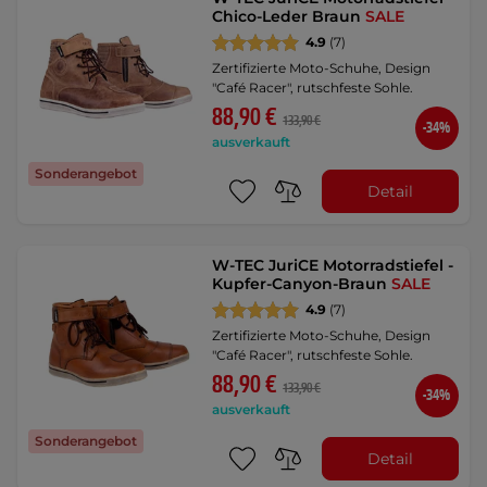
Chico-Leder Braun
SALE
4.9
(7)
Zertifizierte Moto-Schuhe, Design
"Café Racer", rutschfeste Sohle.
88,90 €
133,90 €
-34%
ausverkauft
Sonderangebot
Detail
W-TEC JuriCE Motorradstiefel -
Kupfer-Canyon-Braun
SALE
4.9
(7)
Zertifizierte Moto-Schuhe, Design
"Café Racer", rutschfeste Sohle.
88,90 €
133,90 €
-34%
ausverkauft
Sonderangebot
Detail