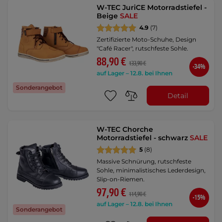
W-TEC JuriCE Motorradstiefel -
Beige
SALE
4.9
(7)
Zertifizierte Moto-Schuhe, Design
"Café Racer", rutschfeste Sohle.
88,90 €
133,90 €
-34%
auf Lager – 12.8. bei Ihnen
Sonderangebot
Detail
W-TEC Chorche
Motorradstiefel - schwarz
SALE
5
(8)
Massive Schnürung, rutschfeste
Sohle, minimalistisches Lederdesign,
Slip-on-Riemen.
97,90 €
114,90 €
-15%
auf Lager – 12.8. bei Ihnen
Sonderangebot