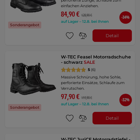
perforierte Zunge, Schlaufe zum
einfachen Anziehen.
84,90 €
128,90 €
-34%
auf Lager – 12.8. bei Ihnen
Sonderangebot
Detail
W-TEC Feasel Motorradschuhe
- schwarz
SALE
5
(6)
Massive Schnürung, hohe Sohle,
perforierte Einsätze, Schlaufe zum
Verrutschen.
97,90 €
144,90 €
-32%
auf Lager – 12.8. bei Ihnen
Sonderangebot
Detail
W-TEC JuriCE Motorradstiefel -