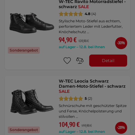
W-TEC Ravito Motorradstiefel -
schwarz
SALE
4.8
(4)
Stylische Moto-Stiefel aus echtem,
perforiertem Leder mit Lederfutter,
Knöchelschutz …
94,90 €
134,90 €
-30%
auf Lager – 12.8. bei Ihnen
Sonderangebot
Detail
W-TEC Leocia Schwarz
Damen-Moto-Stiefel - schwarz
SALE
5
(2)
Schnürschuhe mit geschützter Spitze
und Ferse, Knöchelpolsterung und
stilvollen …
104,90 €
144,90 €
-28%
Sonderangebot
auf Lager – 12.8. bei Ihnen