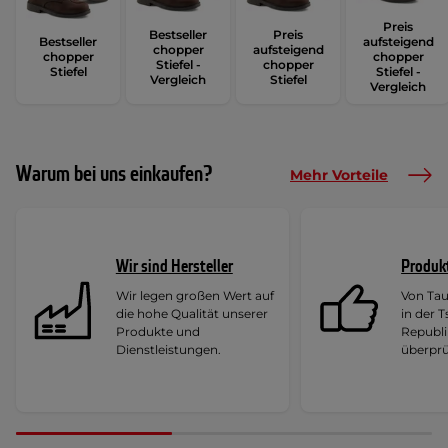
Preis
Bestseller
Preis
Bestseller
aufsteigend
chopper
aufsteigend
chopper
chopper
Stiefel -
chopper
Stiefel
Stiefel -
Vergleich
Stiefel
Vergleich
Warum bei uns einkaufen?
Mehr Vorteile
Wir sind Hersteller
Produk
Wir legen großen Wert auf
Von Ta
die hohe Qualität unserer
in der 
Produkte und
Republi
Dienstleistungen.
überprü