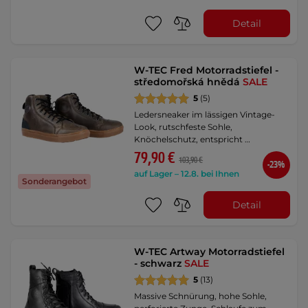
Detail
W-TEC Fred Motorradstiefel -
středomořská hnědá
SALE
5
(5)
Ledersneaker im lässigen Vintage-
Look, rutschfeste Sohle,
Knöchelschutz, entspricht …
79,90 €
103,90 €
-23%
auf Lager – 12.8. bei Ihnen
Sonderangebot
Detail
W-TEC Artway Motorradstiefel
- schwarz
SALE
5
(13)
Massive Schnürung, hohe Sohle,