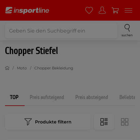
suchen
Chopper Stiefel
Moto
Chopper Bekleidung
TOP
Preis aufsteigend
Preis absteigend
Beliebtest
Produkte filtern