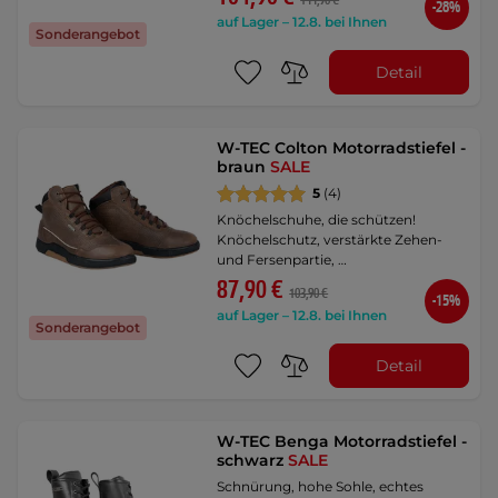
144,90 €
-28%
auf Lager – 12.8. bei Ihnen
Sonderangebot
Detail
W-TEC Colton Motorradstiefel -
braun
SALE
5
(4)
Knöchelschuhe, die schützen!
Knöchelschutz, verstärkte Zehen-
und Fersenpartie, …
87,90 €
103,90 €
-15%
auf Lager – 12.8. bei Ihnen
Sonderangebot
Detail
W-TEC Benga Motorradstiefel -
schwarz
SALE
Schnürung, hohe Sohle, echtes