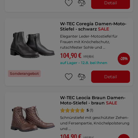
Detail
W-TEC Coregia Damen-Moto-
Stiefel - schwarz
SALE
Eleganter Leder-Motostiefel für
Frauen mit Knöchelschutz,
rutschfester Sohle und …
104,90 €
144,90 €
-28%
auf Lager – 12.8. bei Ihnen
Sonderangebot
Detail
W-TEC Leocia Braun Damen-
Moto-Stiefel - braun
SALE
5
(1)
Schnürstiefel mit geschützter Zehen-
und Fersenpartie, Knöchelpolsterung
und …
104,90 €