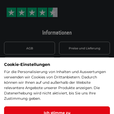
Informationen
AGB
Preise und Lieferung
Informationen nach Art. 13
Datenschutzerklärung
Cookie-Einstellungen
DSGVO
Für die Personalisierung von Inhalten und Auswertungen
verwenden wir Cookies von Drittanbietern. Dadurch
Wiederufsbelehrung mit Link
Batterieentsorgung
zum Formular
können wir Ihnen auf und außerhalb der Website
relevantere Angebote unserer Produkte anzeigen. Die
Informationen zu Elektro-
Datenerhebung wird nicht aktiviert, bis Sie uns Ihre
Widerruf erklären
und Elektonikgeräten
Zustimmung geben.
Ich stimme zu