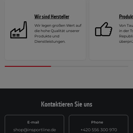
Wir sind Hersteller
Produk
Wir legen großen Wert auf
Von Ta
die hohe Qualität unserer
in der 
Produkte und
Republi
Dienstleistungen.
überprü
Kontaktieren Sie uns
E-mail
Phone
shop@insportline.de
+420 556 300 970