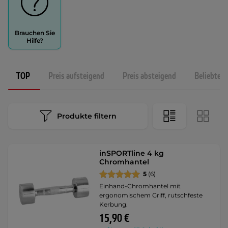
Brauchen Sie
Hilfe?
TOP
Preis aufsteigend
Preis absteigend
Beliebtest
Produkte filtern
inSPORTline 4 kg
Chromhantel
5
(6)
Einhand-Chromhantel mit
ergonomischem Griff, rutschfeste
Kerbung.
15,90 €