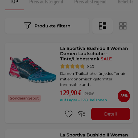
TOP
Preis aufsteigend
Preis absteigend
Beliebtest
Produkte filtern
La Sportiva Bushido II Woman
Damen Laufschuhe -
Tinte/Liebestrank
SALE
5
(2)
Damen-Trailschuhe für jedes Terrain
mit ergonomisch geformter
Innensohle und …
129,90 €
199,90 €
-35%
Sonderangebot
auf Lager – 17.8. bei Ihnen
Detail
La Sportiva Bushido II Woman