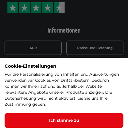
Informationen
AGB
Preise und Lieferung
Informationen nach Art. 13
Datenschutzerklärung
Cookie-Einstellungen
DSGVO
Für die Personalisierung von Inhalten und Auswertungen
verwenden wir Cookies von Drittanbietern. Dadurch
Wiederufsbelehrung mit Link
Batterieentsorgung
zum Formular
können wir Ihnen auf und außerhalb der Website
relevantere Angebote unserer Produkte anzeigen. Die
Informationen zu Elektro-
Datenerhebung wird nicht aktiviert, bis Sie uns Ihre
Widerruf erklären
und Elektonikgeräten
Zustimmung geben.
Ich stimme zu