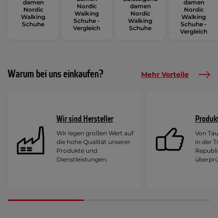
damen
damen
Nordic
damen
Nordic
Nordic
Walking
Nordic
Walking
Walking
Schuhe -
Walking
Schuhe
Schuhe -
Vergleich
Schuhe
Vergleich
Warum bei uns einkaufen?
Mehr Vorteile
Wir sind Hersteller
Produk
Wir legen großen Wert auf
Von Ta
die hohe Qualität unserer
in der 
Produkte und
Republi
Dienstleistungen.
überprü