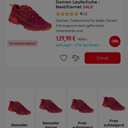
Damen Laufschuhe -
Beet/Garnet
SALE
5
(2)
Damen-Trailschuhe für jedes Terrain
mit ergonomisch geformter
Innensohle und …
129,90 €
199,90 €
-35%
Sonderangebot
auf Lager – 17.8. bei Ihnen
Detail
Preis
Bestseller
Preis
Bestseller
aufsteigend
damen
aufsteigend