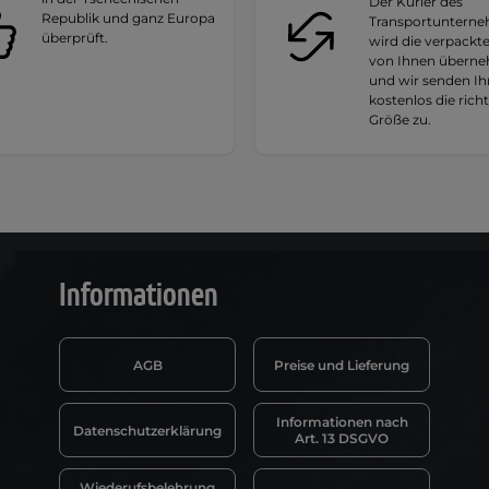
Der Kurier des
Republik und ganz Europa
Transportuntern
überprüft.
wird die verpackt
von Ihnen übern
und wir senden I
kostenlos die rich
Größe zu.
Informationen
AGB
Preise und Lieferung
Informationen nach
Datenschutzerklärung
Art. 13 DSGVO
Wiederufsbelehrung