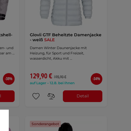
shell-
Glovii GTF Beheitzte Damenjacke
- weiß
SALE
gen- und
Damen Winter Daunenjacke mit
lbar am …
Heizung, für Sport und Freizeit,
wasserdicht, Akku mit …
129,90 €
195,90 €
-38%
-34%
auf Lager – 12.8. bei Ihnen
l
Detail
Sonderangebot