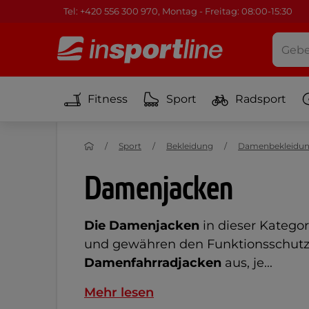
Tel: +420 556 300 970, Montag - Freitag: 08:00-15:30
Fitness
Sport
Radsport
Sport
Bekleidung
Damenbekleidu
Damenjacken
Die Damenjacken
in dieser Kateg
und gewähren den Funktionsschutz 
Damenfahrradjacken
aus, je...
Mehr lesen