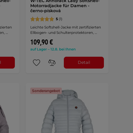
hell-
W-TEC Annorack Lady Softshell-
-
Motorradjacke für Damen -
černo-písková
5
(1)
izierten
Leichte Softshell-Jacke mit zertifizierten
en, …
Ellbogen- und Schulterprotektoren, …
109,90 €
auf Lager – 12.8. bei Ihnen
l
Detail
Sonderangebot