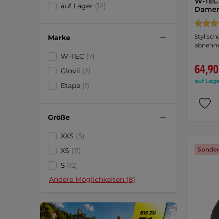
W-TEC 
auf Lager
(12)
Damen
Stylisch
Marke
abnehmb
W-TEC
(7)
64,90
Glovii
(2)
auf Lage
Etape
(1)
Größe
XXS
(5)
Sonder
XS
(11)
S
(12)
Andere Möglichkeiten (8)