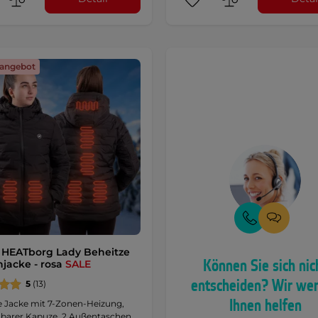
angebot
HEATborg Lady Beheitze
Können Sie sich nic
jacke - rosa
SALE
entscheiden? Wir we
5
(13)
Ihnen helfen
e Jacke mit 7-Zonen-Heizung,
arer Kapuze, 2 Außentaschen.