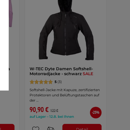
loria
W-TEC Dyte Damen Softshell-
Motorradjacke - schwarz
SALE
hell-
5
(3)
Softshell-Jacke mit Kapuze, zertifizierten
Protektoren und Belüftungstaschen auf
der …
90,90 €
122 €
-25%
auf Lager – 12.8. bei Ihnen
l
Detail