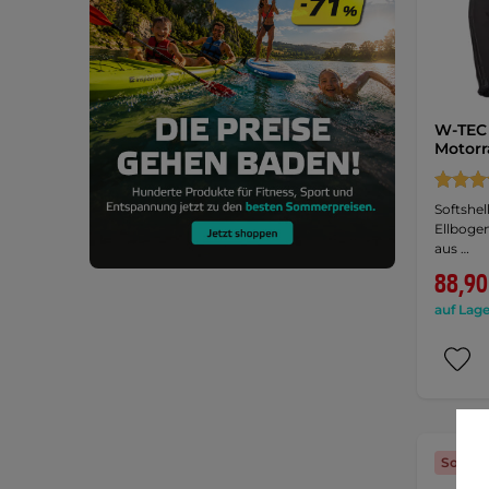
W-TEC 
Motorr
Softshel
Ellboge
aus …
88,90
auf Lage
Sonder