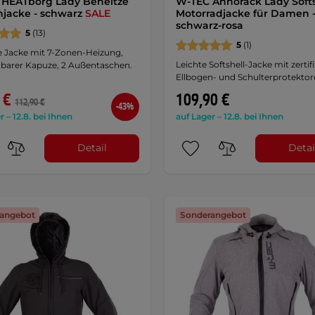
HEATborg Lady Beheitze
W-TEC Annorack Lady Softs
jacke - schwarz
SALE
Motorradjacke für Damen 
schwarz-rosa
5
(13)
5
(1)
e Jacke mit 7-Zonen-Heizung,
Leichte Softshell-Jacke mit zertif
arer Kapuze, 2 Außentaschen.
Ellbogen- und Schulterprotektor
 €
109,90 €
112,90 €
-43%
r – 12.8. bei Ihnen
auf Lager – 12.8. bei Ihnen
Detail
Detai
angebot
Sonderangebot