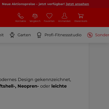
Neue Aktionspreise – jetzt verfügbar!
Jetzt ansehen
Kontakte
Vergleich
Favoriten
Anmelden
Warenkorb
it
Garten
Profi-Fitnessstudio
Sonde
odernes Design gekennzeichnet,
ftshell-,
N
eopren-
oder
leichte