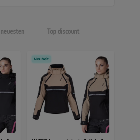
neuesten
Top discount
Neuheit