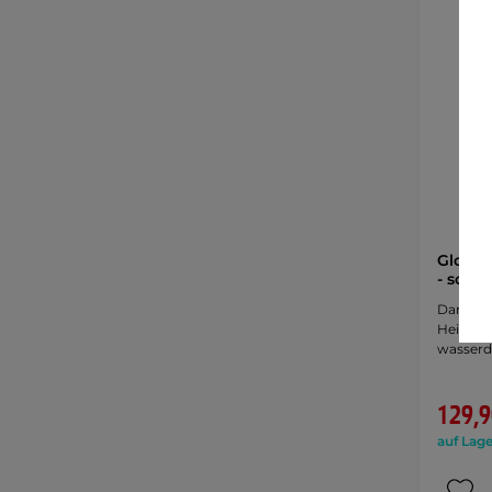
Glovii
- schw
Damen W
Heizung,
wasserd
129,9
auf Lage