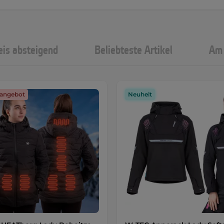
eis absteigend
Beliebteste Artikel
Am 
angebot
Neuheit