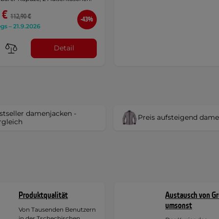
 €
112,90 €
-43%
gs – 21.9.2026
Detail
stseller damenjacken -
Preis aufsteigend dam
rgleich
Produktqualität
Austausch von G
umsonst
Von Tausenden Benutzern
in der Tschechischen