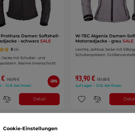
Prothara Damen Softshell-
W-TEC Algenia Damen-Soft
adjacke - schwarz
SALE
Motorradjacke - grau
SALE
5
(4)
Leichte, zeitlose Jacke mit Ellbo
Schulterpolstern. Größenverstel
l-Jacke mit Schulter- und
npolstern. Warme Innenschicht
 €
93,90 €
143,90 €
151,60 €
-38%
r – 12.8. bei Ihnen
auf Lager – 12.8. bei Ihnen
Detail
Detai
angebot
Cookie-Einstellungen