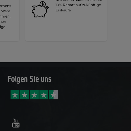
10% Rabatt auf zukünftige
ehmens
Einkäufe.
e Ware
ehmen,
hnen
tige
Folgen Sie uns
Youtube