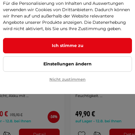
Für die Personalisierung von Inhalten und Auswertungen
verwenden wir Cookies von Drittanbietern. Dadurch können
wir Ihnen auf und außerhalb der Website relevantere
Angebote unserer Produkte anzeigen. Die Datenerhebung
wird nicht aktiviert, bis Sie uns Ihre Zustimmung geben.
Ich stimme zu
Einstellungen ändern
 GTF Beheitzte Damenjacke
Damen-Windjacke Etape G
arz
SALE
2.0 - lila
Nicht zustimmen
inter Daunenjacke mit
Ultraleichte Windjacke mit WindS
 für Sport und Freizeit,
Material schützt vor Wind und
icht, Akku mit …
Feuchtigkeit. …
0 €
49,90 €
195,90 €
-34%
r – 12.8. bei Ihnen
auf Lager – 12.8. bei Ihnen
Detail
Detai