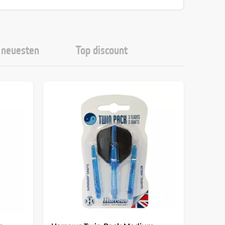
neuesten
Top discount