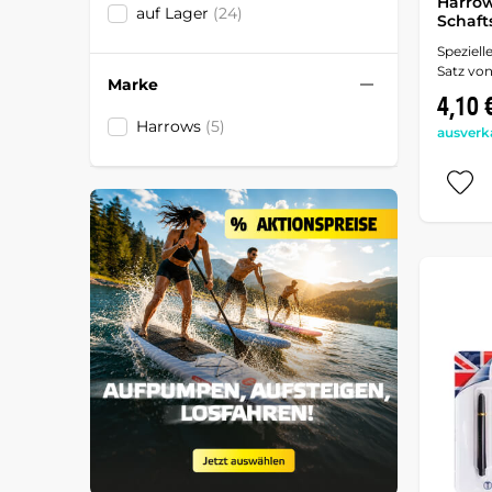
Harro
auf Lager
(24)
Schaft
Speziell
Satz von
Marke
4,10 
Harrows
(5)
ausverk