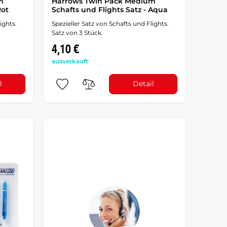
m
Harrows Twin Pack Medium
Rot
Schafts und Flights Satz - Aqua
ights.
Spezieller Satz von Schafts und Flights.
Satz von 3 Stück.
4,10 €
ausverkauft
l
Detail