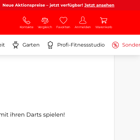
Neue Aktionspreise – jetzt verfügbar!
Jetzt ansehen
Kontakte
Vergleich
Favoriten
Anmelden
Warenkorb
it
Garten
Profi-Fitnessstudio
Sonde
mit ihren Darts spielen!