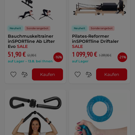
Neuheit
Sonderangebot
Neuheit
Sonderangebot
Bauchmuskeltrainer
Pilates-Reformer
inSPORTline Ab Lifter
inSPORTline Driftaler
Evo
SALE
SALE
51,90 €
1 099,90 €
61,90 €
1 399,90 €
-16%
-21%
auf Lager – 13.8. bei Ihnen
auf Lager
Kaufen
Kaufen