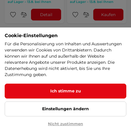
auf Lager – 13.8. bei Ihnen
auf Lager – 13.8. bei Ihnen
Detail
Kaufen
Cookie-Einstellungen
weitere anzeigen
Für die Personalisierung von Inhalten und Auswertungen
verwenden wir Cookies von Drittanbietern. Dadurch
können wir Ihnen auf und außerhalb der Website
relevantere Angebote unserer Produkte anzeigen. Die
Datenerhebung wird nicht aktiviert, bis Sie uns Ihre
Zustimmung geben.
Ich stimme zu
Bestseller
Preis aufsteigen
Bestseller
Preis aufsteigend
fitnesskleingeräte
fitnesskleingerät
fitnesskleingeräte
fitnesskleingeräte
- Vergleich
- Vergleich
Einstellungen ändern
Nicht zustimmen
Warum bei uns einkaufen?
Mehr Vorteile