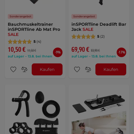
Sonderangebot
Sonderangebot
Bauchmuskeltrainer
inSPORTline Deadlift Bar
inSPORTline Ab Mat Pro
Jack
SALE
SALE
5
(2)
5
(4)
10,50 €
69,90 €
11,50 €
83,90 €
-9%
-17%
auf Lager – 13.8. bei Ihnen
auf Lager – 13.8. bei Ihnen
Kaufen
Kaufen