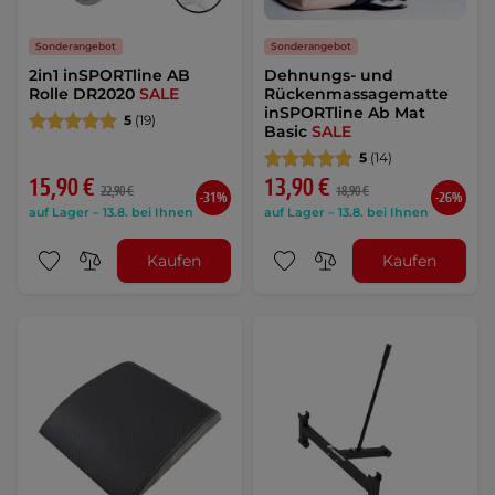
Sonderangebot
Sonderangebot
2in1 inSPORTline AB
Dehnungs- und
Rolle DR2020
SALE
Rückenmassagematte
inSPORTline Ab Mat
5
(19)
Basic
SALE
5
(14)
15,90 €
13,90 €
22,90 €
18,90 €
-31%
-26%
auf Lager – 13.8. bei Ihnen
auf Lager – 13.8. bei Ihnen
Kaufen
Kaufen