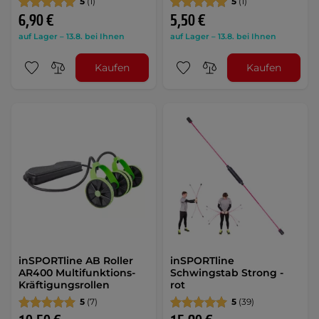
5
(1)
5
(1)
6,90 €
5,50 €
auf Lager – 13.8. bei Ihnen
auf Lager – 13.8. bei Ihnen
Kaufen
Kaufen
inSPORTline AB Roller
inSPORTline
AR400 Multifunktions-
Schwingstab Strong -
Kräftigungsrollen
rot
5
(7)
5
(39)