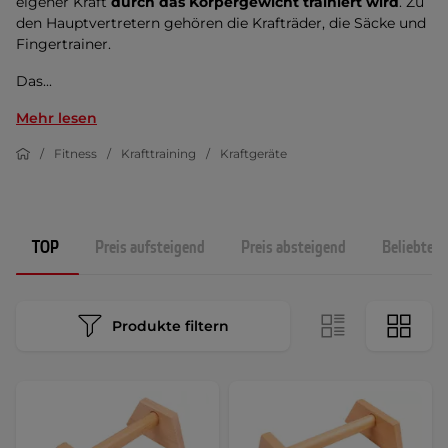
eigener Kraft
durch das Körpergewicht trainiert wird
. Zu
den Hauptvertretern gehören die Krafträder, die Säcke und
Fingertrainer.
Das...
Mehr lesen
Fitness
Krafttraining
Kraftgeräte
TOP
Preis aufsteigend
Preis absteigend
Beliebtest
Produkte filtern