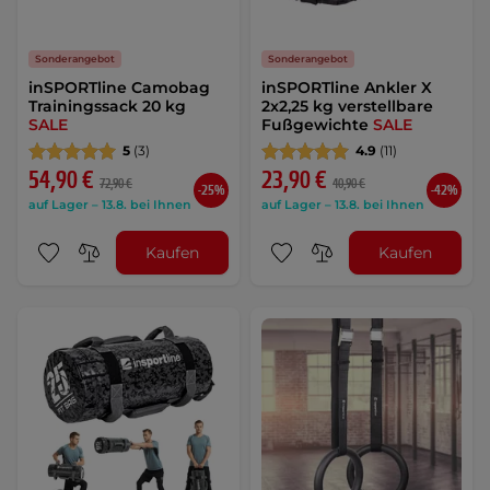
Sonderangebot
Sonderangebot
inSPORTline Camobag
inSPORTline Ankler X
Trainingssack 20 kg
2x2,25 kg verstellbare
SALE
Fußgewichte
SALE
5
(3)
4.9
(11)
54,90 €
23,90 €
72,90 €
40,90 €
-25%
-42%
auf Lager – 13.8. bei Ihnen
auf Lager – 13.8. bei Ihnen
Kaufen
Kaufen