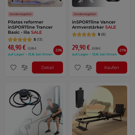
Sonderangebot
Sonderangebot
Pilates reformer
inSPORTline Vancer
inSPORTline Trancer
Armverstärker
SALE
Basic - lila
SALE
5
(8)
5
(13)
48,90 €
29,90 €
72,90 €
37,90 €
-33%
-21%
auf Lager – 13.8. bei Ihnen
auf Lager – 13.8. bei Ihnen
Detail
Kaufen