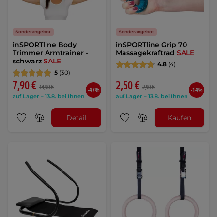
Sonderangebot
Sonderangebot
inSPORTline Body
inSPORTline Grip 70
Trimmer Armtrainer -
Massagekraftrad
SALE
schwarz
SALE
4.8
(4)
5
(30)
7,90 €
2,50 €
14,90 €
2,90 €
-47%
-14%
auf Lager – 13.8. bei Ihnen
auf Lager – 13.8. bei Ihnen
Detail
Kaufen