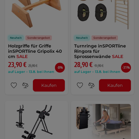
Neuheit
Sonderangebot
Neuheit
Sonderangebot
Holzgriffe für Griffe
Turnringe inSPORTline
inSPORTline Gripolix 40
Ringora für
cm
SALE
Sprossenwände
SALE
23,90 €
28,90 €
25,90 €
41,90 €
-8%
-31%
auf Lager – 13.8. bei Ihnen
auf Lager – 13.8. bei Ihnen
Kaufen
Kaufen