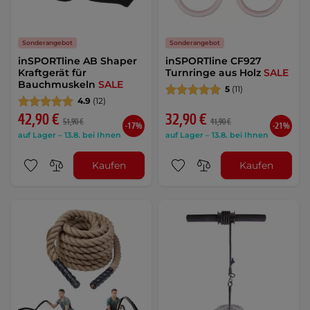
Sonderangebot
Sonderangebot
inSPORTline AB Shaper
inSPORTline CF927
Kraftgerät für
Turnringe aus Holz
SALE
Bauchmuskeln
SALE
5
(11)
4.9
(12)
42,90 €
32,90 €
51,90 €
41,90 €
-17%
-21%
auf Lager – 13.8. bei Ihnen
auf Lager – 13.8. bei Ihnen
Kaufen
Kaufen