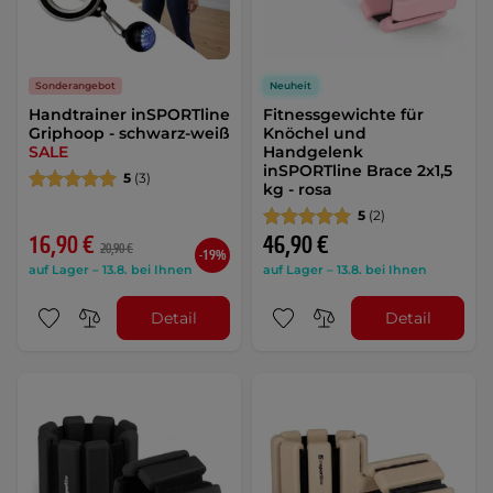
Sonderangebot
Neuheit
Handtrainer inSPORTline
Fitnessgewichte für
Griphoop - schwarz-weiß
Knöchel und
SALE
Handgelenk
inSPORTline Brace 2x1,5
5
(3)
kg - rosa
5
(2)
16,90 €
46,90 €
20,90 €
-19%
auf Lager – 13.8. bei Ihnen
auf Lager – 13.8. bei Ihnen
Detail
Detail