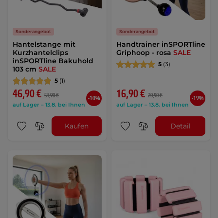
Sonderangebot
Sonderangebot
Hantelstange mit
Handtrainer inSPORTline
Kurzhantelclips
Griphoop - rosa
SALE
inSPORTline Bakuhold
5
(3)
103 cm
SALE
5
(1)
46,90 €
16,90 €
51,90 €
20,90 €
-10%
-19%
auf Lager – 13.8. bei Ihnen
auf Lager – 13.8. bei Ihnen
Kaufen
Detail