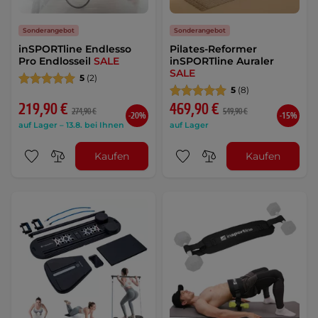
Sonderangebot
Sonderangebot
inSPORTline Endlesso
Pilates-Reformer
Pro Endlosseil
SALE
inSPORTline Auraler
SALE
5
(2)
5
(8)
219,90 €
469,90 €
274,90 €
549,90 €
-20%
-15%
auf Lager – 13.8. bei Ihnen
auf Lager
Kaufen
Kaufen