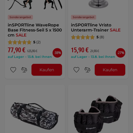
Sonderangebot
Sonderangebot
inSPORTline WaveRope
inSPORTline Vristo
Base Fitness-Seil 5 x 1500
Unterarm-Trainer
SALE
cm
SALE
5
(8)
5
(2)
77,90 €
15,90 €
125,90 €
21,90 €
-38%
-27%
auf Lager – 13.8. bei Ihnen
auf Lager – 13.8. bei Ihnen
Kaufen
Kaufen