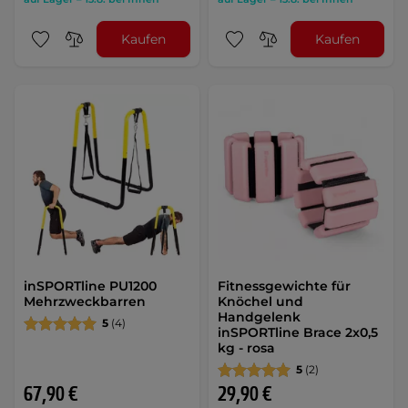
Kaufen
Kaufen
inSPORTline PU1200
Fitnessgewichte für
Mehrzweckbarren
Knöchel und
Handgelenk
5
(4)
inSPORTline Brace 2x0,5
kg - rosa
5
(2)
67,90 €
29,90 €