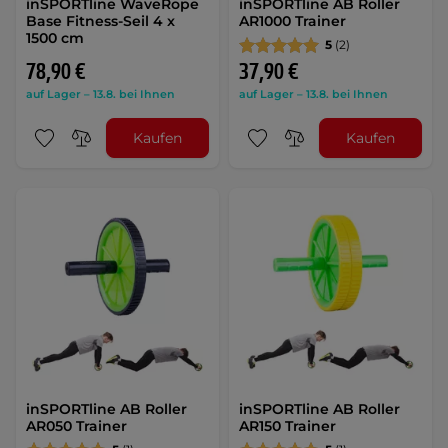
inSPORTline WaveRope
inSPORTline AB Roller
Base Fitness-Seil 4 x
AR1000 Trainer
1500 cm
5
(2)
78,90 €
37,90 €
auf Lager – 13.8. bei Ihnen
auf Lager – 13.8. bei Ihnen
Kaufen
Kaufen
inSPORTline AB Roller
inSPORTline AB Roller
AR050 Trainer
AR150 Trainer