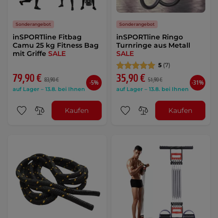
Sonderangebot
Sonderangebot
inSPORTline Fitbag
inSPORTline Ringo
Camu 25 kg Fitness Bag
Turnringe aus Metall
mit Griffe
SALE
SALE
5
(7)
79,90 €
35,90 €
83,90 €
51,90 €
-5%
-31%
auf Lager – 13.8. bei Ihnen
auf Lager – 13.8. bei Ihnen
Kaufen
Kaufen