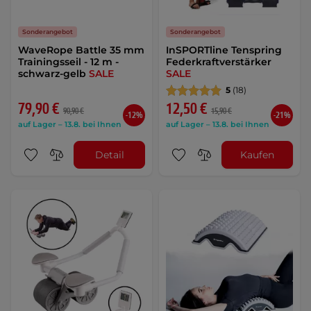
Sonderangebot
Sonderangebot
WaveRope Battle 35 mm
InSPORTline Tenspring
Trainingsseil - 12 m -
Federkraftverstärker
schwarz-gelb
SALE
SALE
5
(18)
79,90 €
12,50 €
90,90 €
15,90 €
-12%
-21%
auf Lager – 13.8. bei Ihnen
auf Lager – 13.8. bei Ihnen
Detail
Kaufen