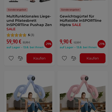
Sonderangebot
Sonderangebot
Multifunktionales Liege-
Gewichtsgürtel für
und Pilatesbrett
Hüftstöße inSPORTline
inSPORTline Pushap Zen
Hiptra
SALE
SALE
5
(3)
59,90 €
9,90 €
83,90 €
12,50 €
-29%
-21%
auf Lager – 13.8. bei Ihnen
auf Lager – 13.8. bei Ihnen
Kaufen
Kaufen