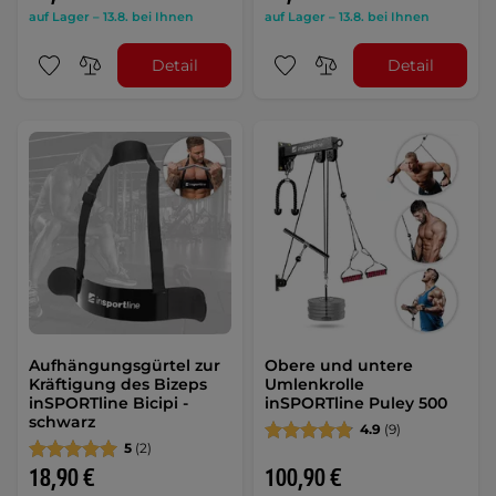
auf Lager – 13.8. bei Ihnen
auf Lager – 13.8. bei Ihnen
Detail
Detail
Aufhängungsgürtel zur
Obere und untere
Kräftigung des Bizeps
Umlenkrolle
inSPORTline Bicipi -
inSPORTline Puley 500
schwarz
4.9
(9)
5
(2)
18,90 €
100,90 €