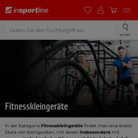
suchen
Fitnesskleingeräte
In der Kategorie
Fitnesskleingeräte
findet man eine breite
Skala von Kleingeräten, mit denen
insbesondere
mit