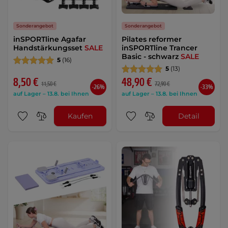
Sonderangebot
Sonderangebot
inSPORTline Agafar
Pilates reformer
Handstärkungsset
SALE
inSPORTline Trancer
Basic - schwarz
SALE
5
(16)
5
(13)
8,50 €
48,90 €
11,50 €
72,90 €
-26%
-33%
auf Lager – 13.8. bei Ihnen
auf Lager – 13.8. bei Ihnen
Kaufen
Detail