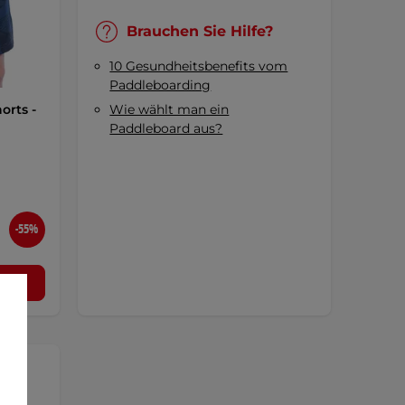
Brauchen Sie Hilfe?
10 Gesundheitsbenefits vom
Paddleboarding
orts -
Wie wählt man ein
Paddleboard aus?
d
-55%
l