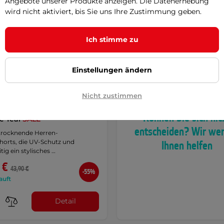
Angebote unserer Produkte anzeigen. Die Datenerhebung
wird nicht aktiviert, bis Sie uns Ihre Zustimmung geben.
Ich stimme zu
Einstellungen ändern
Nicht zustimmen
oardshorts Herrenshorts -
Können Sie sich nic
e Teal
SALE
entscheiden? Wir we
 trocknende Herren-
horts, die UV-Schutz und
Ihnen helfen
tig ein stylisches …
 €
43,90 €
-55%
auft
Detail