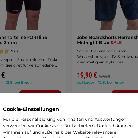
nshorts inSPORTline
Jobe Boardshorts Herrensh
ne 3 mm
Midnight Blue
SALE
5
(1)
Schnell trocknende Herren-
Wassershorts, die UV-Schutz un
 Neopren-Shorts mit einer Dicke
gleichzeitig ein stylisches …
m, geeignet für verschiedene …
 €
19,90 €
43,90 €
r – 12.8. bei Ihnen
auf Lager – 12.8. bei Ihnen
Detail
Detai
Cookie-Einstellungen
Für die Personalisierung von Inhalten und Auswertungen
verwenden wir Cookies von Drittanbietern. Dadurch können
angebot
wir Ihnen auf und außerhalb der Website relevantere