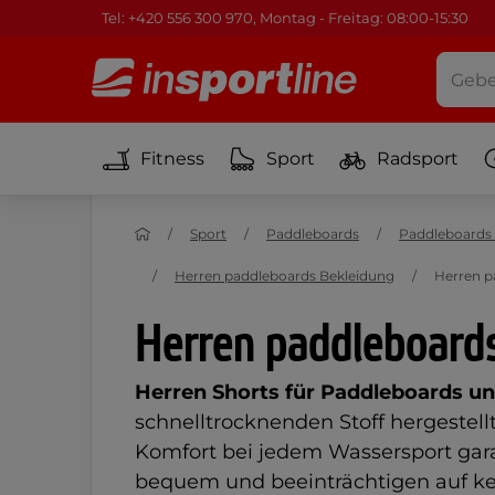
Tel: +420 556 300 970, Montag - Freitag: 08:00-15:30
Fitness
Sport
Radsport
Sport
Paddleboards
Paddleboards
Herren paddleboards Bekleidung
Herren p
Herren paddleboard
Herren Shorts für Paddleboards u
schnelltrocknenden Stoff hergestel
Komfort bei jedem Wassersport garan
bequem und beeinträchtigen auf k