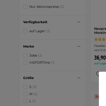
Nur Aktionspreise
(2)
Verfügbarkeit
Neopre
auf Lager
(2)
Morai
Flexible
Marke
von 3 m
Jobe
(2)
36,90
inSPORTline
(1)
auf Lage
Größe
S
(3)
M
(2)
Sonder
L
(1)