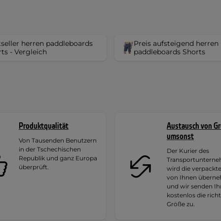
seller herren paddleboards
Preis aufsteigend herren
ts - Vergleich
paddleboards Shorts
Produktqualität
Austausch von G
umsonst
Von Tausenden Benutzern
in der Tschechischen
Der Kurier des
Republik und ganz Europa
Transportuntern
überprüft.
wird die verpackt
von Ihnen übern
und wir senden I
kostenlos die rich
Größe zu.