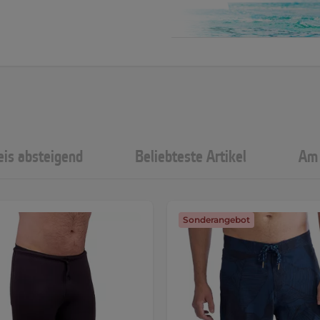
eis absteigend
Beliebteste Artikel
Am 
Sonderangebot