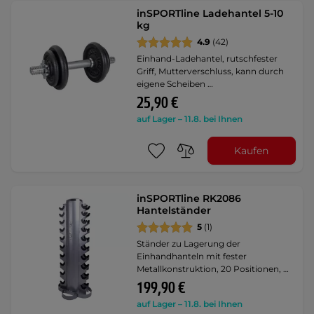
inSPORTline Ladehantel 5-10
kg
4.9
(42)
Einhand-Ladehantel, rutschfester
Griff, Mutterverschluss, kann durch
eigene Scheiben …
25,90 €
auf Lager – 11.8. bei Ihnen
Kaufen
inSPORTline RK2086
Hantelständer
5
(1)
Ständer zu Lagerung der
Einhandhanteln mit fester
Metallkonstruktion, 20 Positionen, …
199,90 €
auf Lager – 11.8. bei Ihnen