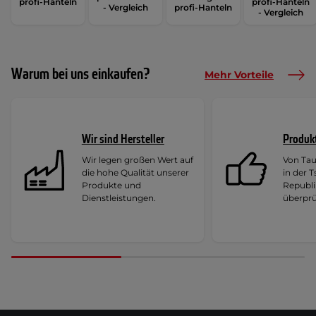
profi-Hanteln
profi-Hanteln
- Vergleich
profi-Hanteln
- Vergleich
Warum bei uns einkaufen?
Mehr Vorteile
Wir sind Hersteller
Produk
Wir legen großen Wert auf
Von Ta
die hohe Qualität unserer
in der 
Produkte und
Republi
Dienstleistungen.
überprü