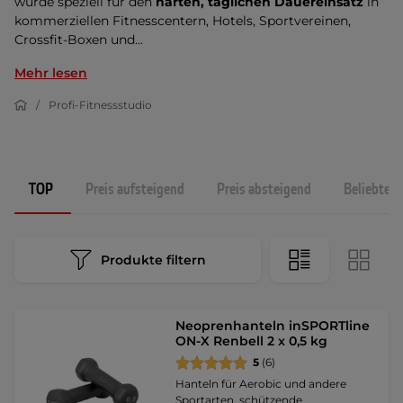
wurde speziell für den
harten, täglichen Dauereinsatz
in
kommerziellen Fitnesscentern, Hotels, Sportvereinen,
Crossfit-Boxen und...
Mehr lesen
Profi-Fitnessstudio
TOP
Preis aufsteigend
Preis absteigend
Beliebtest
Produkte filtern
Neoprenhanteln inSPORTline
ON-X Renbell 2 x 0,5 kg
5
(6)
Hanteln für Aerobic und andere
Sportarten, schützende