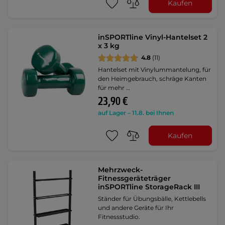
Kaufen
inSPORTline Vinyl-Hantelset 2
x 3 kg
4.8
(11)
Hantelset mit Vinylummantelung, für
den Heimgebrauch, schräge Kanten
für mehr …
23,90 €
auf Lager – 11.8. bei Ihnen
Kaufen
Mehrzweck-
Fitnessgeräteträger
inSPORTline StorageRack III
Ständer für Übungsbälle, Kettlebells
und andere Geräte für Ihr
Fitnessstudio.