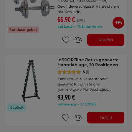
Hantelset, rutschfester Griff,
Gewindeverschlüsse, Hantelstange
mit Gewinde.
66,90 €
82,90 €
-19%
auf Lager – 11.8. bei Ihnen
Sonderangebot
Kaufen
inSPORTline Ratus gepaarte
Hantelablage, 20 Positionen
5
(1)
Paar vertikale Hantelständer,
geeignet für private und
kommerzielle Fitnessstudios. …
93,90 €
unterwegs – 3.11.2026
Neuheit
Detail