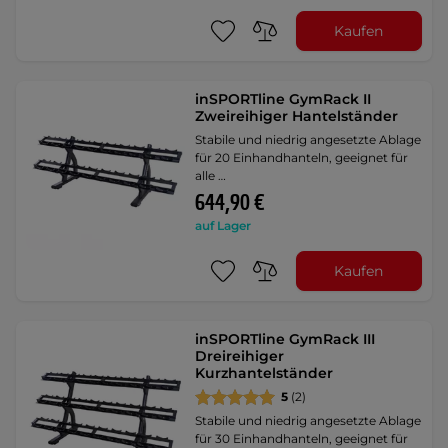
Kaufen
inSPORTline GymRack II
Zweireihiger Hantelständer
Stabile und niedrig angesetzte Ablage
für 20 Einhandhanteln, geeignet für
alle …
644,90 €
auf Lager
Kaufen
inSPORTline GymRack III
Dreireihiger
Kurzhantelständer
5
(2)
Stabile und niedrig angesetzte Ablage
für 30 Einhandhanteln, geeignet für