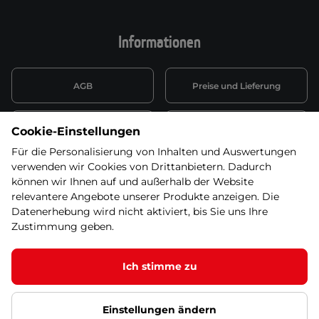
Informationen
AGB
Preise und Lieferung
Informationen nach Art. 13
Datenschutzerklärung
Cookie-Einstellungen
DSGVO
Für die Personalisierung von Inhalten und Auswertungen
verwenden wir Cookies von Drittanbietern. Dadurch
Wiederufsbelehrung mit Link
Batterieentsorgung
zum Formular
können wir Ihnen auf und außerhalb der Website
relevantere Angebote unserer Produkte anzeigen. Die
Informationen zu Elektro-
Datenerhebung wird nicht aktiviert, bis Sie uns Ihre
Widerruf erklären
und Elektonikgeräten
Zustimmung geben.
Ich stimme zu
© 2026 SEVEN SPORT s.r.o Alle Rechte vorbehalten1
Einstellungen ändern
Datenschutzgrundsätze
Google Datenschutz
Google