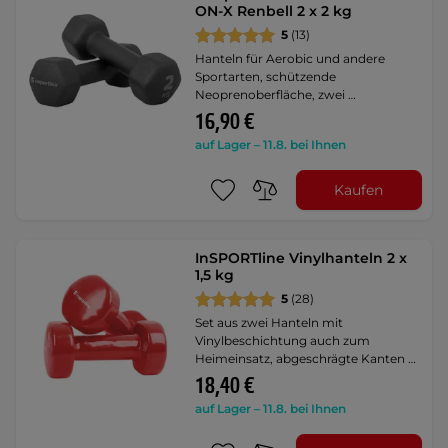
ON-X Renbell 2 x 2 kg
5
(13)
Hanteln für Aerobic und andere
Sportarten, schützende
Neoprenoberfläche, zwei …
16,90 €
auf Lager – 11.8. bei Ihnen
Kaufen
InSPORTline Vinylhanteln 2 x
1,5 kg
5
(28)
Set aus zwei Hanteln mit
Vinylbeschichtung auch zum
Heimeinsatz, abgeschrägte Kanten …
18,40 €
auf Lager – 11.8. bei Ihnen