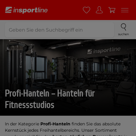
suchen
Profi-Hanteln – Hanteln für
Fitnessstudios
In der Kategorie
Profi-Hanteln
finden Sie das absolute
Kernstück jedes Freihantelbereichs. Unser Sortiment