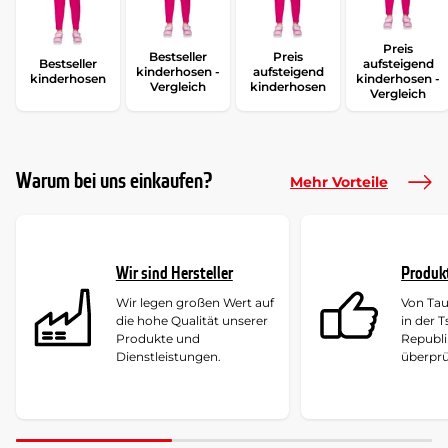
Preis
Bestseller
Preis
Bestseller
aufsteigend
kinderhosen -
aufsteigend
kinderhosen
kinderhosen -
Vergleich
kinderhosen
Vergleich
Warum bei uns einkaufen?
Mehr Vorteile
Wir sind Hersteller
Produk
Wir legen großen Wert auf
Von Ta
die hohe Qualität unserer
in der 
Produkte und
Republi
Dienstleistungen.
überprü