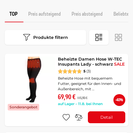
TOP
Preis aufsteigend
Preis absteigend
Beliebtest
Produkte filtern
Beheizte Damen Hose W-TEC
Insupants Lady - schwarz
SALE
5
(3)
Beheizte Hose mit bequemem
Futter, geeignet für den Innen- und
Außenbereich, mit …
69,90 €
115,90 €
-40%
auf Lager – 11.8. bei Ihnen
Sonderangebot
Detail