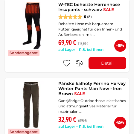
W-TEC beheizte Herrenhose
Insupants - schwarz
SALE
5
(8)
Beheizte Hose mit bequemem
Futter, geeignet für den Innen- und
Außenbereich, mit …
69,90 €
115,90 €
-40%
auf Lager – 11.8. bei Ihnen
Sonderangebot
Detail
Pánské kalhoty Ferrino Hervey
Winter Pants Man New - Iron
Brown
SALE
Ganzjährige Outdoorhose, elastisches
und atmungsaktives Material für
maximalen …
32,90 €
93,90 €
-65%
auf Lager – 11.8. bei Ihnen
Sonderangebot