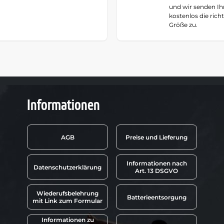
und wir senden I
kostenlos die rich
Größe zu.
Informationen
AGB
Preise und Lieferung
Informationen nach
Datenschutzerklärung
Art. 13 DSGVO
Wiederufsbelehrung
Batterieentsorgung
mit Link zum Formular
Informationen zu