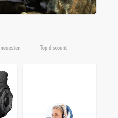
neuesten
Top discount