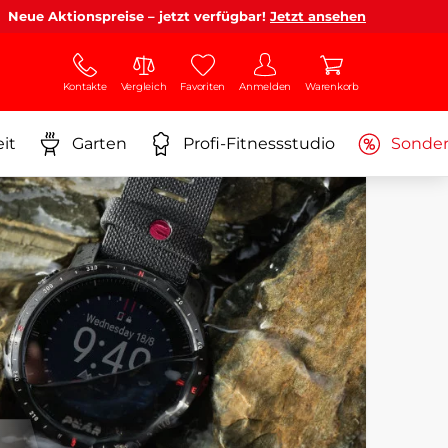
Neue Aktionspreise – jetzt verfügbar!
Jetzt ansehen
Kontakte
Vergleich
Favoriten
Anmelden
Warenkorb
it
Garten
Profi-Fitnessstudio
Sonde