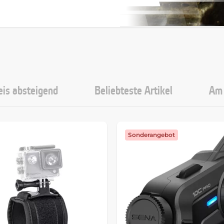
eis absteigend
Beliebteste Artikel
Am 
Sonderangebot