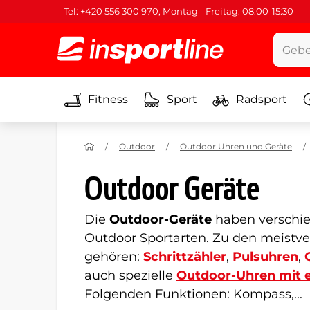
Tel: +420 556 300 970, Montag - Freitag: 08:00-15:30
Fitness
Sport
Radsport
Outdoor
Outdoor Uhren und Geräte
Outdoor Geräte
Die
Outdoor-Geräte
haben verschie
Outdoor Sportarten
. Zu den meistv
gehören:
Schrittzähler
,
Pulsuhren
,
auch spezielle
Outdoor-Uhren mit 
Folgenden Funktionen: Kompass,...