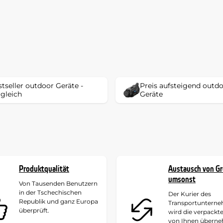
tseller outdoor Geräte -
Preis aufsteigend outd
rgleich
Geräte
Produktqualität
Austausch von G
umsonst
Von Tausenden Benutzern
in der Tschechischen
Der Kurier des
Republik und ganz Europa
Transportuntern
überprüft.
wird die verpackt
von Ihnen übern