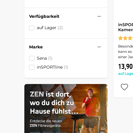
Verfügbarkeit
inSPO
auf Lager
(2)
Kamera
Besonde
Marke
kann es
einer Ja
Sena
(1)
13,90
inSPORTline
(1)
auf Lage