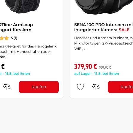
RTline ArmLoop
SENA 10C PRO Intercom mi
gurt fürs Arm
integrierter Kamera
SALE
5
(1)
Headset und Kamera in einem, z
Mikrofontypen, 2K-Videoaufzeic
rs geeignet für das Handgelenk,
WiFi, …
 auch mit Handschuhen oder
cke …
 €
379,90 €
409,90 €
r – 11.8. bei Ihnen
auf Lager – 11.8. bei Ihnen
Kaufen
Kaufe