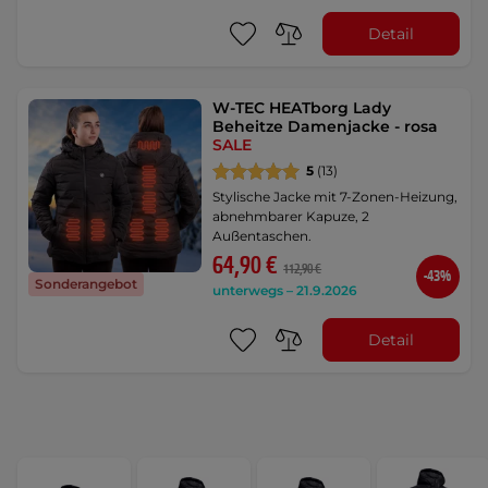
Detail
W-TEC HEATborg Lady
Beheitze Damenjacke - rosa
SALE
5
(13)
Stylische Jacke mit 7-Zonen-Heizung,
abnehmbarer Kapuze, 2
Außentaschen.
64,90 €
112,90 €
-43%
Sonderangebot
unterwegs – 21.9.2026
Detail