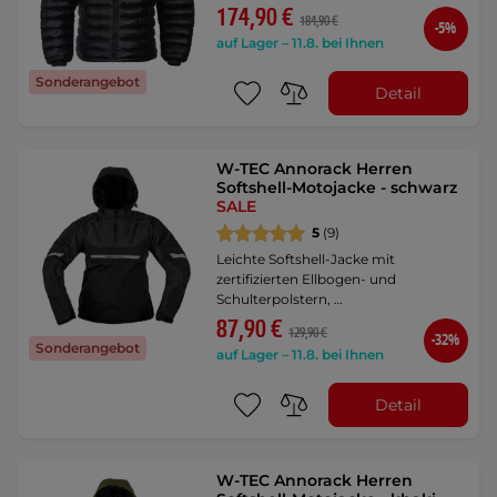
174,90 €
184,90 €
-5%
auf Lager – 11.8. bei Ihnen
Sonderangebot
Detail
W-TEC Annorack Herren
Softshell-Motojacke - schwarz
SALE
5
(9)
Leichte Softshell-Jacke mit
zertifizierten Ellbogen- und
Schulterpolstern, …
87,90 €
129,90 €
-32%
Sonderangebot
auf Lager – 11.8. bei Ihnen
Detail
W-TEC Annorack Herren