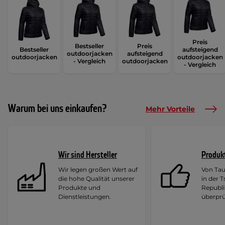
Preis
Bestseller
Preis
Bestseller
aufsteigend
outdoorjacken
aufsteigend
outdoorjacken
outdoorjacken
- Vergleich
outdoorjacken
- Vergleich
Warum bei uns einkaufen?
Mehr Vorteile
Wir sind Hersteller
Produk
Wir legen großen Wert auf
Von Ta
die hohe Qualität unserer
in der 
Produkte und
Republi
Dienstleistungen.
überprü