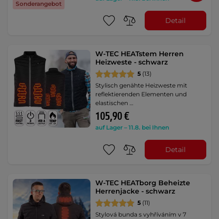
Sonderangebot
Detail
W-TEC HEATstem Herren
Heizweste - schwarz
5
(13)
Stylisch genähte Heizweste mit
reflektierenden Elementen und
elastischen …
105,90 €
auf Lager – 11.8. bei Ihnen
Detail
W-TEC HEATborg Beheizte
Herrenjacke - schwarz
5
(11)
Stylová bunda s vyhříváním v 7