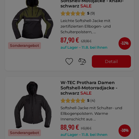
Softshell-Motojacke - khaki-
schwarz
SALE
5
(9)
Leichte Softshell-Jacke mit
zertifizierten Ellbogen- und
Schulterpolstern, …
87,90 €
129,90 €
-32%
Sonderangebot
auf Lager – 11.8. bei Ihnen
Detail
W-TEC Prothara Damen
Softshell-Motorradjacke -
schwarz
SALE
5
(4)
Softshell-Jacke mit Schulter- und
Ellbogenpolstern. Warme
Innenschicht aus …
88,90 €
143,90 €
-38%
Sonderangebot
auf Lager – 11.8. bei Ihnen