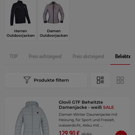
Herren
Damen
Outdoorjacken
Outdoorjacken
TOP
Preis aufsteigend
Preis absteigend
Beliebtest
Produkte filtern
Glovii GTF Beheitzte
Damenjacke - weiß
SALE
Damen Winter Daunenjacke mit
Heizung, für Sport und Freizeit,
wasserdicht, Akku mit …
129,90 €
195,90 €