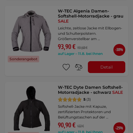
W-TEC Algenia Damen-
Softshell-Motorradjacke - grau
SALE
Leichte, zeitlose Jacke mit Ellbogen-
und Schulterpolstern.
Größenverstellbar am …
93,90 €
151,60 €
-38%
auf Lager – 11.8. bei Ihnen
Sonderangebot
Detail
W-TEC Dyte Damen Softshell-
Motorradjacke - schwarz
SALE
5
(3)
Softshell-Jacke mit Kapuze,
zertifizierten Protektoren und
Belüftungstaschen auf der …
90,90 €
122 €
-25%
auf Lager – 11.8. bei Ihnen