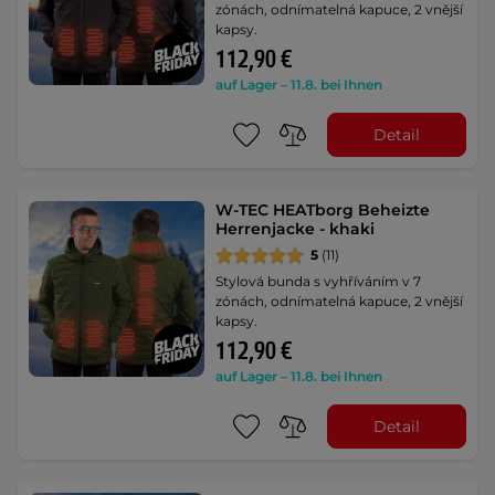
zónách, odnímatelná kapuce, 2 vnější
kapsy.
112,90 €
auf Lager – 11.8. bei Ihnen
Detail
W-TEC HEATborg Beheizte
Herrenjacke - khaki
5
(11)
Stylová bunda s vyhříváním v 7
zónách, odnímatelná kapuce, 2 vnější
kapsy.
112,90 €
auf Lager – 11.8. bei Ihnen
Detail