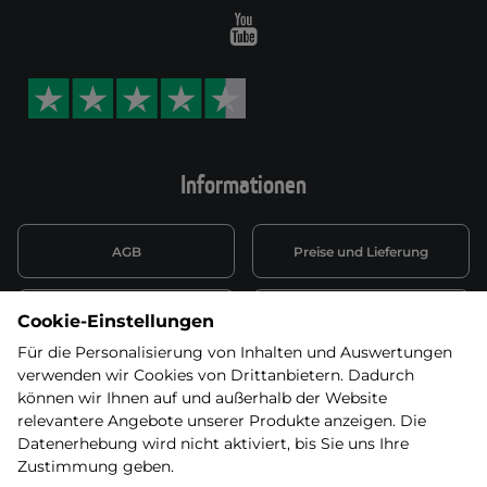
Youtube
Informationen
AGB
Preise und Lieferung
Informationen nach Art. 13
Datenschutzerklärung
Cookie-Einstellungen
DSGVO
Für die Personalisierung von Inhalten und Auswertungen
verwenden wir Cookies von Drittanbietern. Dadurch
Wiederufsbelehrung mit Link
Batterieentsorgung
zum Formular
können wir Ihnen auf und außerhalb der Website
relevantere Angebote unserer Produkte anzeigen. Die
Informationen zu Elektro-
Datenerhebung wird nicht aktiviert, bis Sie uns Ihre
Widerruf erklären
und Elektonikgeräten
Zustimmung geben.