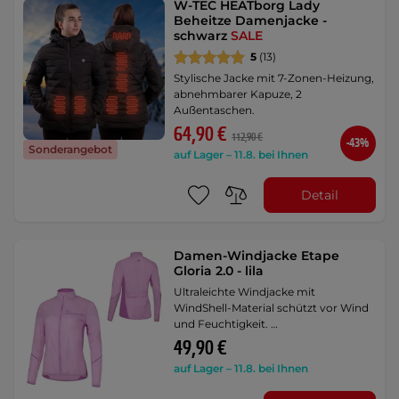
W-TEC HEATborg Lady
Beheitze Damenjacke -
schwarz
SALE
5
(13)
Stylische Jacke mit 7-Zonen-Heizung,
abnehmbarer Kapuze, 2
Außentaschen.
64,90 €
112,90 €
-43%
Sonderangebot
auf Lager – 11.8. bei Ihnen
Detail
Damen-Windjacke Etape
Gloria 2.0 - lila
Ultraleichte Windjacke mit
WindShell-Material schützt vor Wind
und Feuchtigkeit. …
49,90 €
auf Lager – 11.8. bei Ihnen