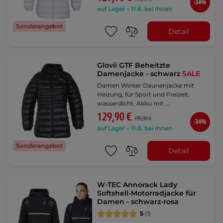
-34%
auf Lager – 11.8. bei Ihnen
Sonderangebot
Detail
Glovii GTF Beheitzte
Damenjacke - schwarz
SALE
Damen Winter Daunenjacke mit
Heizung, für Sport und Freizeit,
wasserdicht, Akku mit …
129,90 €
195,90 €
-34%
auf Lager – 11.8. bei Ihnen
Sonderangebot
Detail
W-TEC Annorack Lady
Softshell-Motorradjacke für
Damen - schwarz-rosa
5
(1)