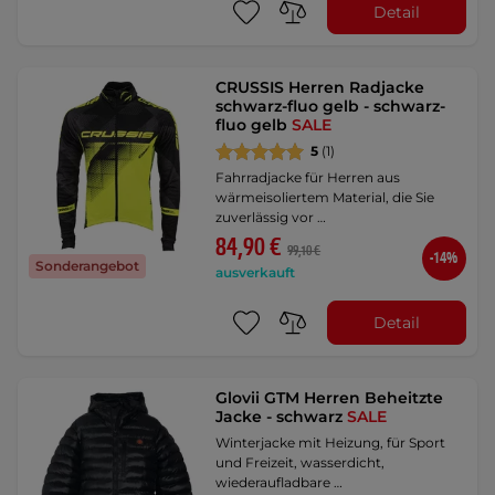
Detail
CRUSSIS Herren Radjacke
schwarz-fluo gelb - schwarz-
fluo gelb
SALE
5
(1)
Fahrradjacke für Herren aus
wärmeisoliertem Material, die Sie
zuverlässig vor …
84,90 €
99,10 €
-14%
Sonderangebot
ausverkauft
Detail
Glovii GTM Herren Beheitzte
Jacke - schwarz
SALE
Winterjacke mit Heizung, für Sport
und Freizeit, wasserdicht,
wiederaufladbare …