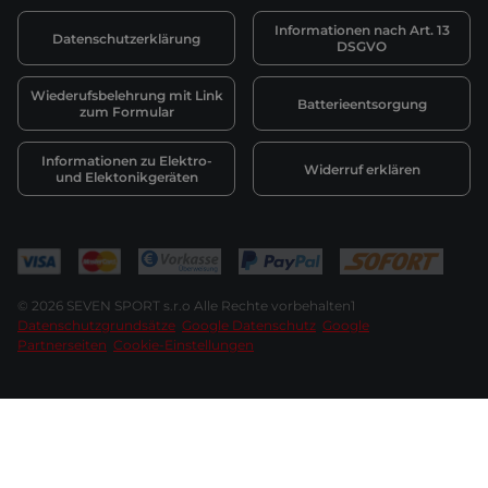
Informationen nach Art. 13
Datenschutzerklärung
DSGVO
Wiederufsbelehrung mit Link
Batterieentsorgung
zum Formular
Informationen zu Elektro-
Widerruf erklären
und Elektonikgeräten
© 2026 SEVEN SPORT s.r.o Alle Rechte vorbehalten1
Datenschutzgrundsätze
Google Datenschutz
Google
Partnerseiten
Cookie-Einstellungen