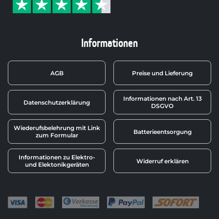
Informationen
AGB
Preise und Lieferung
Informationen nach Art. 13
Datenschutzerklärung
DSGVO
Wiederufsbelehrung mit Link
Batterieentsorgung
zum Formular
Informationen zu Elektro-
Widerruf erklären
und Elektonikgeräten