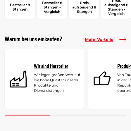
Preis
Bestseller 8
Preis
Bestseller 8
aufsteigend 8
Stangen -
aufsteigend 8
Stangen
Stangen -
Vergleich
Stangen
Vergleich
Warum bei uns einkaufen?
Mehr Vorteile
Wir sind Hersteller
Produk
Wir legen großen Wert auf
Von Ta
die hohe Qualität unserer
in der 
Produkte und
Republi
Dienstleistungen.
überprü