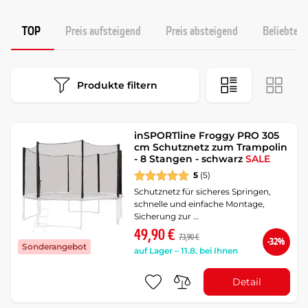
TOP
Preis aufsteigend
Preis absteigend
Beliebtest
Produkte filtern
inSPORTline Froggy PRO 305
cm Schutznetz zum Trampolin
- 8 Stangen - schwarz
SALE
5
(5)
Schutznetz für sicheres Springen,
schnelle und einfache Montage,
Sicherung zur …
49,90 €
73,90 €
-32%
Sonderangebot
auf Lager – 11.8. bei Ihnen
Detail