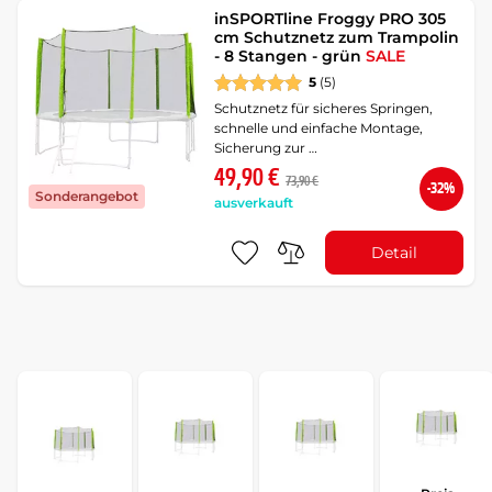
inSPORTline Froggy PRO 305
cm Schutznetz zum Trampolin
- 8 Stangen - grün
SALE
5
(5)
Schutznetz für sicheres Springen,
schnelle und einfache Montage,
Sicherung zur …
49,90 €
73,90 €
-32%
Sonderangebot
ausverkauft
Detail