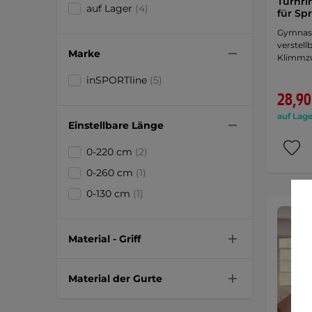
Turnri
auf Lager
(4)
für S
Gymnast
verstell
Marke
Klimmzu
inSPORTline
(5)
28,90
auf Lage
Einstellbare Länge
0-220 cm
(2)
0-260 cm
(1)
0-130 cm
(1)
Material - Griff
Material der Gurte