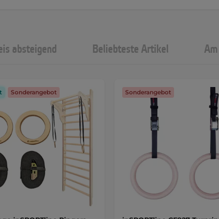
eis absteigend
Beliebteste Artikel
Am 
t
Sonderangebot
Sonderangebot