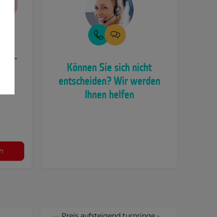
züge-
Können Sie sich nicht
entscheiden? Wir werden
für
Ihnen helfen
n
Preis aufsteigend turnringe -