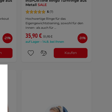
nge aus
inSPORTline Ringo Turnringe aus
Metall
SALE
5
(7)
orkout
Hochwertige Ringe für das
Eigengewichtstraining, sowohl für den
Innen- als auch für …
35,90 €
51,90 €
-21%
-31%
auf Lager – 14.8. bei Ihnen
n
Kaufen