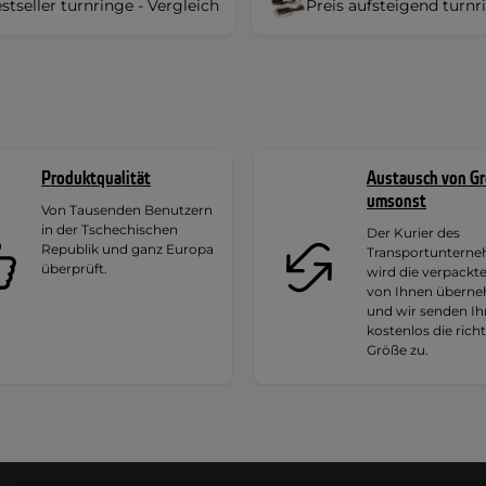
stseller turnringe - Vergleich
Preis aufsteigend turnr
Produktqualität
Austausch von G
umsonst
Von Tausenden Benutzern
in der Tschechischen
Der Kurier des
Republik und ganz Europa
Transportuntern
überprüft.
wird die verpackt
von Ihnen übern
und wir senden I
kostenlos die rich
Größe zu.