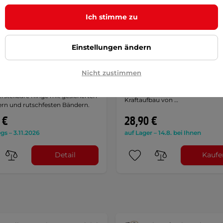
Ich stimme zu
Einstellungen ändern
Tline Suspe II Turnringe
inSPORTline Single Klimm
lz
Griffe
Nicht zustimmen
5
(6)
Frei hängende Klimmzüge-Griffe 
Indoor oder Outdoor-Übungen,
erstellbare Ringe mit gesicherten
Kraftaufbau von …
ern und rutschfesten Bändern.
 €
28,90 €
s – 3.11.2026
auf Lager – 14.8. bei Ihnen
Detail
Kaufe