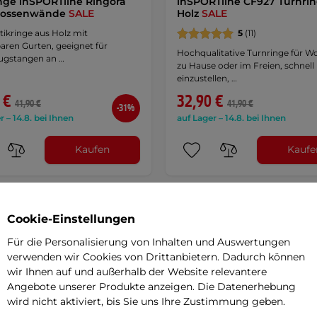
nge inSPORTline Ringora
inSPORTline CF927 Turnri
prossenwände
SALE
Holz
SALE
ikringe aus Holz mit
5
(11)
baren Gurten, geeignet für
Hochqualitative Turnringe für W
gstangen an …
zu Hause oder im Freien, schnell
einzustellen, …
 €
32,90 €
41,90 €
41,90 €
-31%
r – 14.8. bei Ihnen
auf Lager – 14.8. bei Ihnen
Kaufen
Kaufe
Cookie-Einstellungen
Für die Personalisierung von Inhalten und Auswertungen
verwenden wir Cookies von Drittanbietern. Dadurch können
wir Ihnen auf und außerhalb der Website relevantere
Angebote unserer Produkte anzeigen. Die Datenerhebung
wird nicht aktiviert, bis Sie uns Ihre Zustimmung geben.