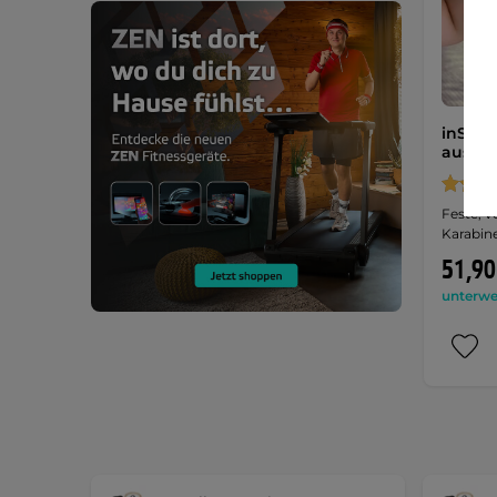
inSPOR
aus Ho
Feste, v
Karabin
51,90
unterweg