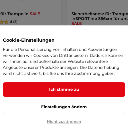
 für Trampolin
SALE
Sicherheitsnetz für Trampo
inSPORTline 366cm für un
5
(3)
SALE
alstiege für Trampoline zum
Sicherheitsnetz, um zu verhinder
ablen Betreten der Sprungfläche.
Kinder und Tiere unter das Spru
Cookie-Einstellungen
des …
Für die Personalisierung von Inhalten und Auswertungen
 €
34,90 €
36,90 €
58,90 €
-41%
verwenden wir Cookies von Drittanbietern. Dadurch können
r – 12.8. bei Ihnen
auf Lager – 12.8. bei Ihnen
wir Ihnen auf und außerhalb der Website relevantere
Angebote unserer Produkte anzeigen. Die Datenerhebung
Detail
Kaufe
wird nicht aktiviert, bis Sie uns Ihre Zustimmung geben.
Ich stimme zu
Einstellungen ändern
Nicht zustimmen