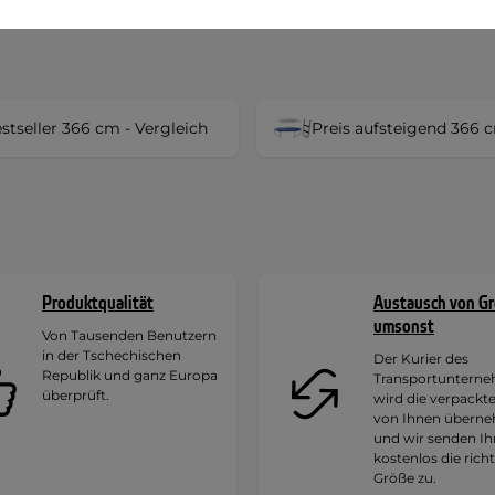
stseller 366 cm - Vergleich
Preis aufsteigend 366 
Produktqualität
Austausch von G
umsonst
Von Tausenden Benutzern
in der Tschechischen
Der Kurier des
Republik und ganz Europa
Transportuntern
überprüft.
wird die verpackt
von Ihnen übern
und wir senden I
kostenlos die rich
Größe zu.