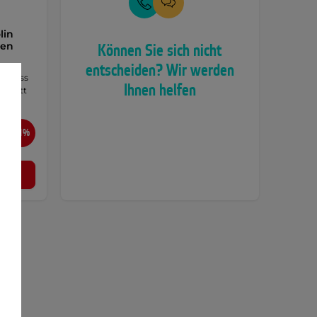
lin
ten
Können Sie sich nicht
entscheiden? Wir werden
n, dass
Ihnen helfen
ngbrett
-41%
n