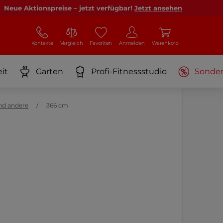
Neue Aktionspreise – jetzt verfügbar!
Jetzt ansehen
Kontakte
Vergleich
Favoriten
Anmelden
Warenkorb
it
Garten
Profi-Fitnessstudio
Sonde
nd andere
366 cm