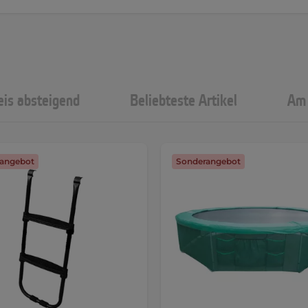
eis absteigend
Beliebteste Artikel
Am 
angebot
Sonderangebot